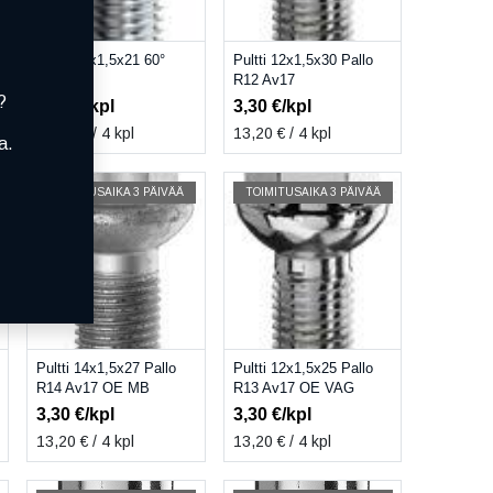
Pultti 12x1,5x21 60°
Pultti 12x1,5x30 Pallo
Av17
R12 Av17
?
3,10
€/kpl
3,30
€/kpl
12,40
€ / 4 kpl
13,20
€ / 4 kpl
a.
TOIMITUSAIKA 3 PÄIVÄÄ
TOIMITUSAIKA 3 PÄIVÄÄ
Pultti 14x1,5x27 Pallo
Pultti 12x1,5x25 Pallo
R14 Av17 OE MB
R13 Av17 OE VAG
3,30
€/kpl
3,30
€/kpl
13,20
€ / 4 kpl
13,20
€ / 4 kpl