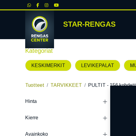
|
STAR-RENGAS
RENKA
Kategoriat
KESKIMERKIT
LEVIKEPALAT
M
Tuotteet
TARVIKKEET
PULTIT
- 156 kohdet
Hinta
TOIMITU
Kierre
Avainkoko