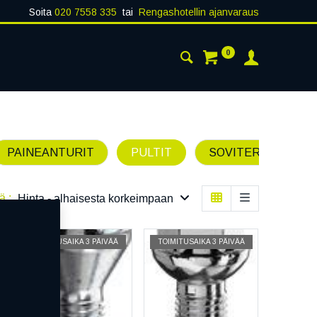
Soita
020 7558 335
tai
Rengashotellin ajanvaraus
0
AISTA
YHTEYSTIEDOT
PAINEANTURIT
PULTIT
SOVITERENKAAT
ä :
Hinta - alhaisesta korkeimpaan
TOIMITUSAIKA 3 PÄIVÄÄ
TOIMITUSAIKA 3 PÄIVÄÄ