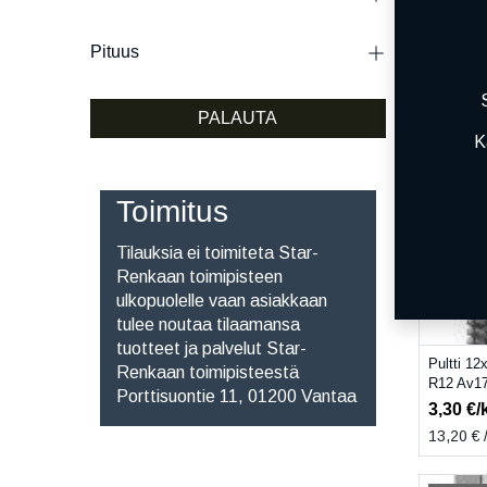
Pituus
Pultti M
17SK 3
2,00
€/
PALAUTA
8,00
€ / 
K
TOIMITU
Toimitus
Tilauksia ei toimiteta Star-
Renkaan toimipisteen
ulkopuolelle vaan asiakkaan
tulee noutaa tilaamansa
tuotteet ja palvelut Star-
Pultti 12
Renkaan toimipisteestä
R12 Av1
Porttisuontie 11, 01200 Vantaa
3,30
€/
13,20
€ /