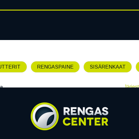
RENGASHOTELLI
AJANKOHT
AT
VANTEET
PALVELUT
UTTERIT
RENGASPAINE
SISÄRENKAAT
Järjest
ta
SAIKA 4 PÄIVÄÄ
TOIMITUSAIKA 3 PÄIVÄÄ
TOIMITUSAIKA 3 PÄIVÄÄ