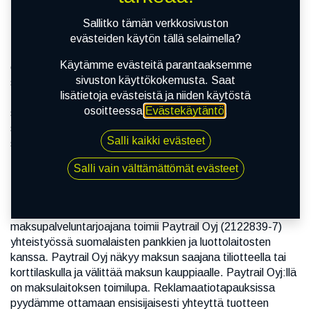
Sallitko tämän verkkosivuston
Tilaaminen
evästeiden käytön tällä selaimella?
Tilattavat tuotteet valitaan verkkosivuilla lisäämällä ne
Käytämme evästeitä parantaaksemme
ostoskoriin. Tilaus lähetetään maksamalla ostoskorin
sivuston käyttökokemusta. Saat
sisältö verkkokaupan kassatoiminnossa. Tehdessäsi
lisätietoja evästeistä ja niiden käytöstä
tilauksen hyväksyt nämä toimitusehdot, tuotteiden hinnat
osoitteessa
Evästekäytäntö
.
sekä toimituskulut. Mikäli tilaushetkellä annetaan
sähköpostiosoite, tilauksesta lähetetään tilausvahvistus
Salli kaikki evästeet
sähköpostitse. Tilausvahvistuksesta ilmenevät tilatut
tuotteet sekä hinta.
Salli vain välttämättömät evästeet
Maksupalvelutarjoaja
Maksunvälityspalvelun toteuttajana ja
maksupalveluntarjoajana toimii Paytrail Oyj (2122839-7)
yhteistyössä suomalaisten pankkien ja luottolaitosten
kanssa. Paytrail Oyj näkyy maksun saajana tiliotteella tai
korttilaskulla ja välittää maksun kauppiaalle. Paytrail Oyj:llä
on maksulaitoksen toimilupa. Reklamaatiotapauksissa
pyydämme ottamaan ensisijaisesti yhteyttä tuotteen