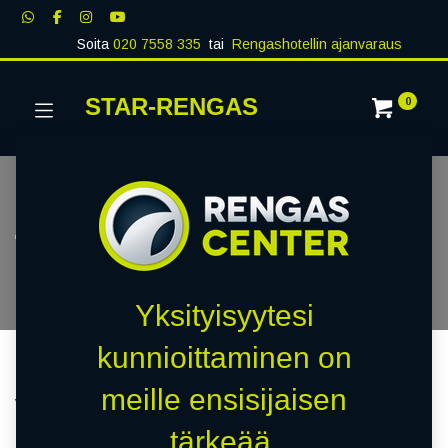
Soita
020 7558 335
tai
Rengashotellin ajanvaraus
STAR-RENGAS
0
Tilaus- ja toimitusehdot​
Yksityisyytesi
kunnioittaminen on
Star-Rengas Oy y-tunnus 0866682-7 (jäljempänä
meille ensisijaisen
verkkokauppa) myy tuotteita yksityishenkilöille ja yrityksille.
Pidätämme oikeuden toimitusehtojen ja hintojen muutoksiin.
tärkeää.
Tuotteiden hinnat sisältävät arvonlisäveron.