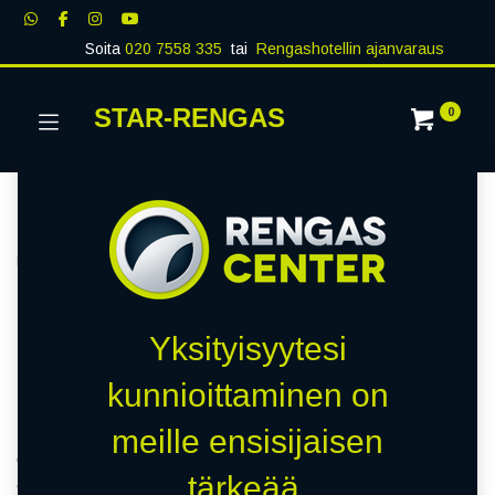
Soita
020 7558 335
tai
Rengashotellin ajanvaraus
STAR-RENGAS
0
RENKAAT
Näytä kaikki
PREMIUM
QUALITY
BUDGET
Kauppa
3314 kohteita löydetty.
Yksityisyytesi
Kitkarenkaat
kunnioittaminen on
meille ensisijaisen
Kitkarengas on nastarengasta hiljaisempi talvirengas, joka
ei kuluta ajotietä nastarenkaan tavoin. Kitkarenkaassa on
tärkeää.
ajomukavuuden lisäksi hyvä lumipito. Nastarengasta