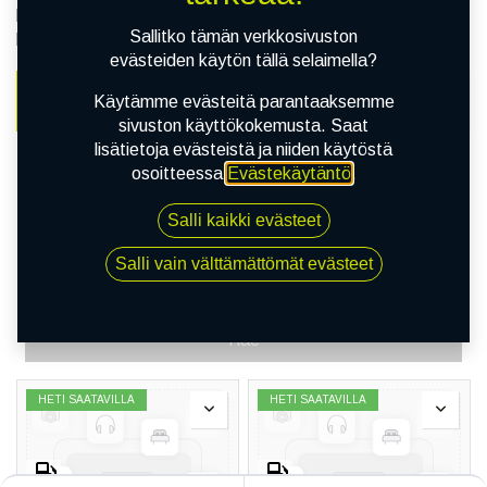
pienempi vierintävastus saa aikaan taloudellisen ja
Sallitko tämän verkkosivuston
polttoainetta säästävän ajon.
evästeiden käytön tällä selaimella?
Käytämme evästeitä parantaaksemme
AUTO
RENKAAT
VANTEET
sivuston käyttökokemusta. Saat
lisätietoja evästeistä ja niiden käytöstä
osoitteessa
Evästekäytäntö
.
Salli kaikki evästeet
Salli vain välttämättömät evästeet
Hae
HETI SAATAVILLA
HETI SAATAVILLA