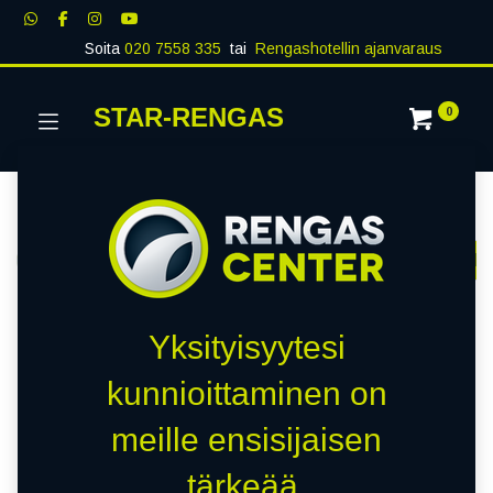
Soita
020 7558 335
tai
Rengashotellin ajanvaraus
STAR-RENGAS
0
TARVIKKEET
Näytä kaikki
KESKIMERKIT
LEVIKEPALAT
MUTTERIT
Kauppa
0 kohteita löydetty.
Yksityisyytesi
kunnioittaminen on
Emme löytäneet yhtään
meille ensisijaisen
tuotetta!
tärkeää.