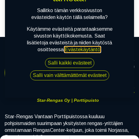
Sallitko tämän verkkosivuston
Tuotetta ei ole määritetty kategoriassa "
TARVIKKEET /
evästeiden käytön tällä selaimella?
PAINEANTURIT
.
Käytämme evästeitä parantaaksemme
sivuston käyttökokemusta. Saat
lisätietoja evästeistä ja niiden käytöstä
osoitteessa
Evästekäytäntö
.
Salli kaikki evästeet
Salli vain välttämättömät evästeet
Star-Rengas Oy | Porttipuisto
Star-Rengas Vantaan Porttipuistossa kuuluuu
pohjoismaiden suurimpaan yksityisten rengas-yrittäjien
omistamaan RengasCenter-ketjuun, joka toimii Norjassa,
Ruotsissa sekä Suomessa.