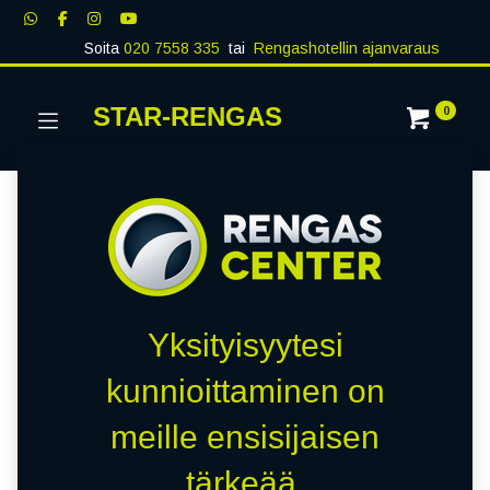
Soita
020 7558 335
tai
Rengashotellin ajanvaraus
STAR-RENGAS
0
Yksityisyytesi
kunnioittaminen on
meille ensisijaisen
tärkeää.