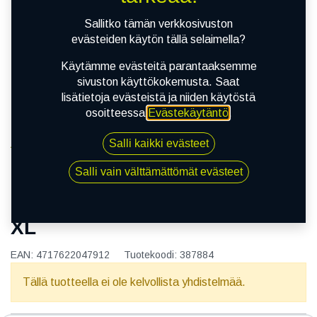
Sallitko tämän verkkosivuston
evästeiden käytön tällä selaimella?
Käytämme evästeitä parantaaksemme
sivuston käyttökokemusta. Saat
lisätietoja evästeistä ja niiden käytöstä
osoitteessa
Evästekäytäntö
.
Salli kaikki evästeet
Kauppa
155/65R14 75T NANKANG 607 XL
Salli vain välttämättömät evästeet
155/65R14 75T NANKANG 607
XL
EAN:
4717622047912
Tuotekoodi:
387884
Tällä tuotteella ei ole kelvollista yhdistelmää.