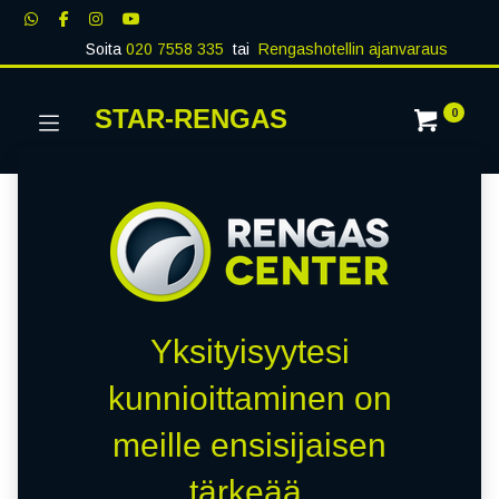
Soita
020 7558 335
tai
Rengashotellin ajanvaraus
STAR-RENGAS
0
Yksityisyytesi
kunnioittaminen on
meille ensisijaisen
tärkeää.