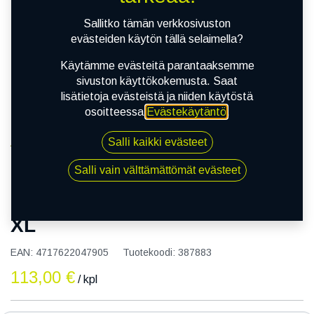
Sallitko tämän verkkosivuston
evästeiden käytön tällä selaimella?
Käytämme evästeitä parantaaksemme
sivuston käyttökokemusta. Saat
lisätietoja evästeistä ja niiden käytöstä
osoitteessa
Evästekäytäntö
.
Salli kaikki evästeet
Kauppa
155/65R13 73T NANKANG 607 XL
Salli vain välttämättömät evästeet
155/65R13 73T NANKANG 607
XL
EAN:
4717622047905
Tuotekoodi:
387883
113,00
€
/ kpl