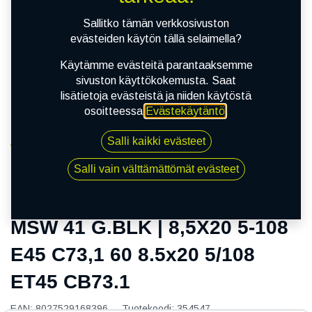
Sallitko tämän verkkosivuston
evästeiden käytön tällä selaimella?
Käytämme evästeitä parantaaksemme
sivuston käyttökokemusta. Saat
lisätietoja evästeistä ja niiden käytöstä
osoitteessa
Evästekäytäntö
.
Salli kaikki evästeet
Kauppa
MSW 41 G.BLK | 8,5X20 5-108 E45 C73,1 60 8.5x20
Salli vain välttämättömät evästeet
5/108 ET45 CB73.1
MSW 41 G.BLK | 8,5X20 5-108
E45 C73,1 60 8.5x20 5/108
ET45 CB73.1
EAN:
8027529168396
Tuotekoodi:
354547