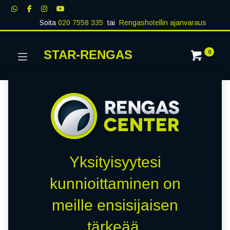
Soita
020 7558 335
tai
Rengashotellin ajanvaraus
STAR-RENGAS
0
Yksityisyytesi
kunnioittaminen on
meille ensisijaisen
tärkeää.