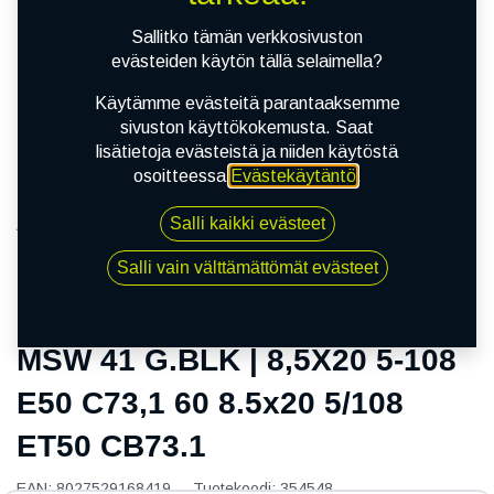
Sallitko tämän verkkosivuston
evästeiden käytön tällä selaimella?
Käytämme evästeitä parantaaksemme
sivuston käyttökokemusta. Saat
lisätietoja evästeistä ja niiden käytöstä
osoitteessa
Evästekäytäntö
.
Salli kaikki evästeet
Kauppa
MSW 41 G.BLK | 8,5X20 5-108 E50 C73,1 60 8.5x20
Salli vain välttämättömät evästeet
5/108 ET50 CB73.1
MSW 41 G.BLK | 8,5X20 5-108
E50 C73,1 60 8.5x20 5/108
ET50 CB73.1
EAN:
8027529168419
Tuotekoodi:
354548