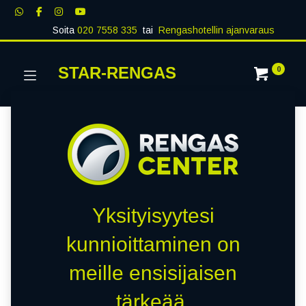
Soita
020 7558 335
tai
Rengashotellin ajanvaraus
STAR-RENGAS
0
Yksityisyytesi
kunnioittaminen on
meille ensisijaisen
tärkeää.