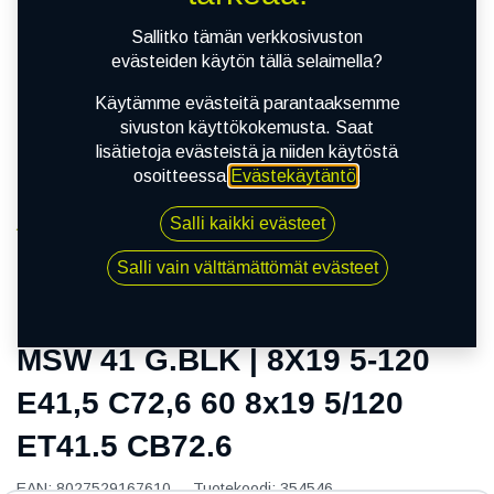
Sallitko tämän verkkosivuston
evästeiden käytön tällä selaimella?
Käytämme evästeitä parantaaksemme
sivuston käyttökokemusta. Saat
lisätietoja evästeistä ja niiden käytöstä
osoitteessa
Evästekäytäntö
.
Salli kaikki evästeet
Kauppa
MSW 41 G.BLK | 8X19 5-120 E41,5 C72,6 60 8x19
Salli vain välttämättömät evästeet
5/120 ET41.5 CB72.6
MSW 41 G.BLK | 8X19 5-120
E41,5 C72,6 60 8x19 5/120
ET41.5 CB72.6
EAN:
8027529167610
Tuotekoodi:
354546