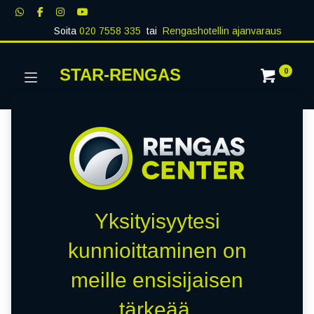
Soita
020 7558 335
tai
Rengashotellin ajanvaraus
STAR-RENGAS
0
Yksityisyytesi
kunnioittaminen on
meille ensisijaisen
tärkeää.