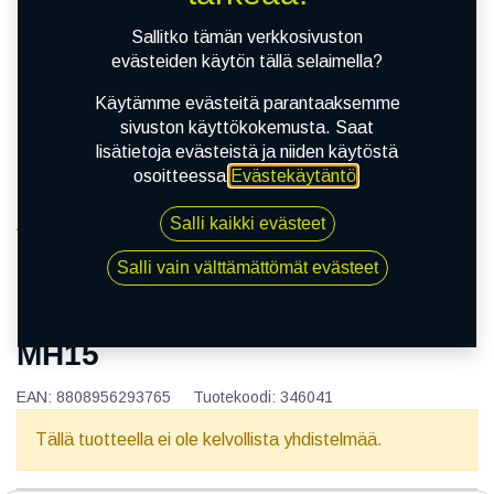
Sallitko tämän verkkosivuston
evästeiden käytön tällä selaimella?
Käytämme evästeitä parantaaksemme
sivuston käyttökokemusta. Saat
lisätietoja evästeistä ja niiden käytöstä
osoitteessa
Evästekäytäntö
.
Salli kaikki evästeet
Kauppa
155/80R13 79T MARSHAL MH15
Salli vain välttämättömät evästeet
155/80R13 79T MARSHAL
MH15
EAN:
8808956293765
Tuotekoodi:
346041
Tällä tuotteella ei ole kelvollista yhdistelmää.