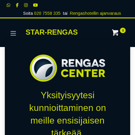
Soita
020 7558 335
tai
Rengashotellin ajanvaraus
STAR-RENGAS
0
Yksityisyytesi
kunnioittaminen on
meille ensisijaisen
tärkeää.