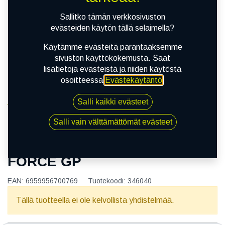
Sallitko tämän verkkosivuston
evästeiden käytön tällä selaimella?
Käytämme evästeitä parantaaksemme
sivuston käyttökokemusta. Saat
lisätietoja evästeistä ja niiden käytöstä
osoitteessa
Evästekäytäntö
.
Salli kaikki evästeet
Kauppa
165/65R13 77T LEAO NOVA-FORCE GP
Salli vain välttämättömät evästeet
165/65R13 77T LEAO NOVA-
FORCE GP
EAN:
6959956700769
Tuotekoodi:
346040
Tällä tuotteella ei ole kelvollista yhdistelmää.