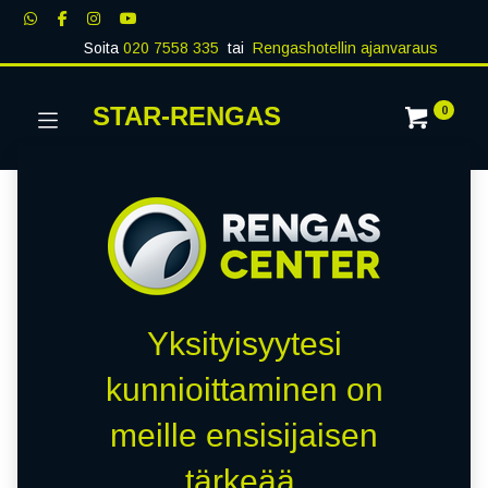
Soita
020 7558 335
tai
Rengashotellin ajanvaraus
STAR-RENGAS
0
Yksityisyytesi
kunnioittaminen on
meille ensisijaisen
tärkeää.