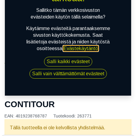
Sallitko tämän verkkosivuston
evästeiden käytön tällä selaimella?
Käytämme evästeitä parantaaksemme
sivuston käyttökokemusta. Saat
lisätietoja evästeistä ja niiden käytöstä
osoitteessa
Evästekäytäntö
.
Salli kaikki evästeet
Kauppa
150/90R15 80H CONTINENTAL CONTITOUR
Salli vain välttämättömät evästeet
150/90R15 80H CONTINENTAL
CONTITOUR
EAN:
4019238768787
Tuotekoodi:
263771
Tällä tuotteella ei ole kelvollista yhdistelmää.