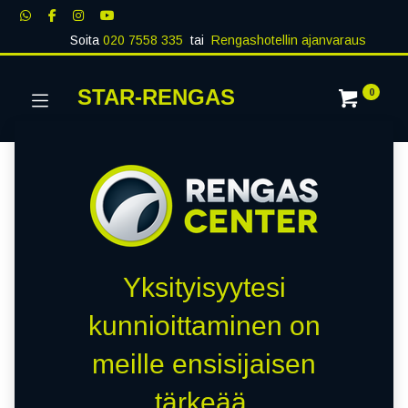
Soita
020 7558 335
tai
Rengashotellin ajanvaraus
STAR-RENGAS
0
Yksityisyytesi
kunnioittaminen on
meille ensisijaisen
tärkeää.