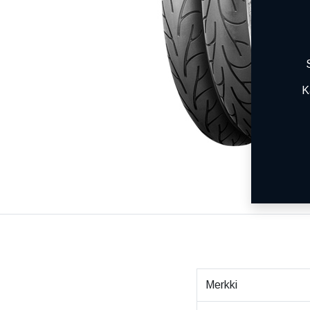
K
Merkki