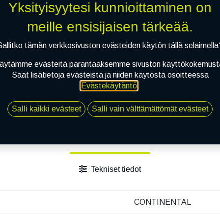
Yksityisyytesi kunnioittaminen on
meille ensisijaisen tärkeää.
Sallitko tämän verkkosivuston evästeiden käytön tällä selaimella
äytämme evästeitä parantaaksemme sivuston käyttökokemust
Saat lisätietoja evästeistä ja niiden käytöstä osoitteessa
Evästekäytäntö
.
Salli kaikki evästeet
Salli vain välttämättömät evästeet
Tekniset tiedot
CONTINENTAL