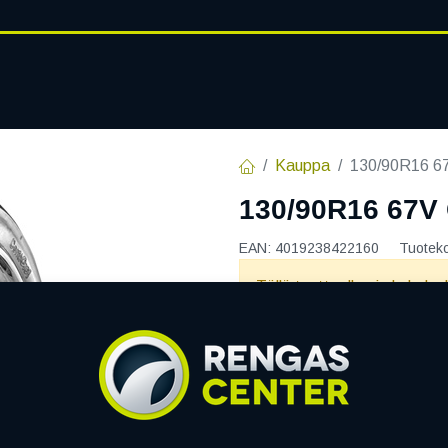
RENGASHOTELLI
AJANKOHT
AT
VANTEET
PALVELUT
Kauppa
130/90R16 
130/90R16 67
EAN:
4019238422160
Tuotek
Tällä tuotteella ei ole kelvo
Jaa
Toimitusehdot