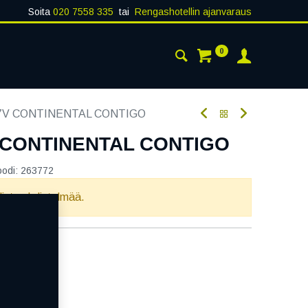
Soita
020 7558 335
tai
Rengashotellin ajanvaraus
0
AISTA
YHTEYSTIEDOT
67V CONTINENTAL CONTIGO
V CONTINENTAL CONTIGO
oodi:
263772
llista yhdistelmää.