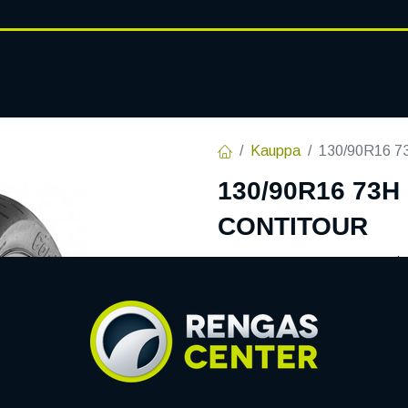
RENGASHOTELLI
AJANKOHT
AT
VANTEET
PALVELUT
Kauppa
130/90R16 
130/90R16 73
CONTITOUR
EAN:
4019238768800
Tuotek
Tällä tuotteella ei ole kelvo
Jaa
Toimitusehdot