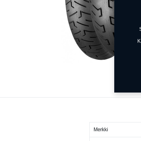
K
Merkki