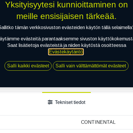
Yksityisyytesi kunnioittaminen on
meille ensisijaisen tärkeää.
Sallitko tämän verkkosivuston evästeiden käytön tällä selaimella
äytämme evästeitä parantaaksemme sivuston käyttökokemust
Saat lisätietoja evästeistä ja niiden käytöstä osoitteessa
Evästekäytäntö
.
Salli kaikki evästeet
Salli vain välttämättömät evästeet
Tekniset tiedot
CONTINENTAL