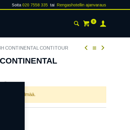
Soita
020 7558 335
tai
Rengashotellin ajanvaraus
0
AISTA
YHTEYSTIEDOT
73H CONTINENTAL CONTITOUR
H CONTINENTAL
oodi:
263769
llista yhdistelmää.