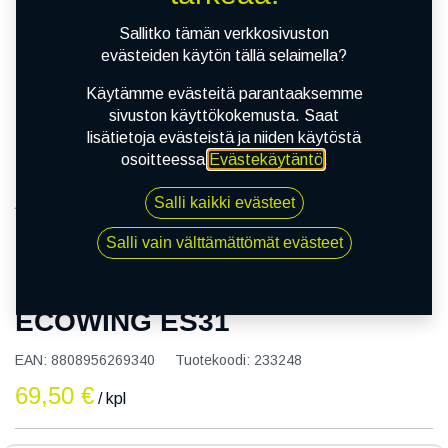
Sallitko tämän verkkosivuston
evästeiden käytön tällä selaimella?
Käytämme evästeitä parantaaksemme
sivuston käyttökokemusta. Saat
lisätietoja evästeistä ja niiden käytöstä
osoitteessa
Evästekäytäntö
.
Salli kaikki evästeet
Kauppa
145/80R13 75T KUMHO ECOWING ES31
Salli vain välttämättömät evästeet
145/80R13 75T KUMHO
ECOWING ES31
EAN:
8808956269340
Tuotekoodi:
233248
69,50
€
/ kpl