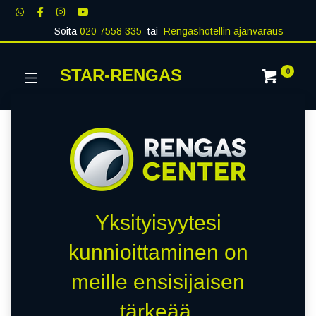
Soita
020 7558 335
tai
Rengashotellin ajanvaraus
STAR-RENGAS
0
Yksityisyytesi
kunnioittaminen on
meille ensisijaisen
tärkeää.