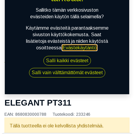
Sallitko tämän verkkosivuston
evästeiden käytön tällä selaimella?
Käytämme evästeitä parantaaksemme
sivuston käyttökokemusta. Saat
lisätietoja evästeistä ja niiden käytöstä
osoitteessa
Evästekäytäntö
.
Salli kaikki evästeet
Kauppa
185/65R15 88T PETLAS ELEGANT PT311
Salli vain välttämättömät evästeet
185/65R15 88T PETLAS
ELEGANT PT311
EAN:
8680830000788
Tuotekoodi:
233246
Tällä tuotteella ei ole kelvollista yhdistelmää.