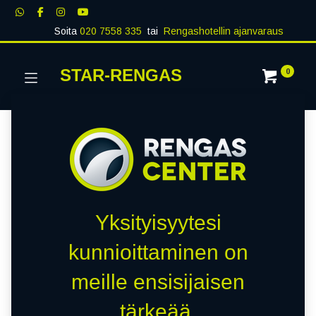
Soita
020 7558 335
tai
Rengashotellin ajanvaraus
STAR-RENGAS
0
Yksityisyytesi
kunnioittaminen on
meille ensisijaisen
tärkeää.