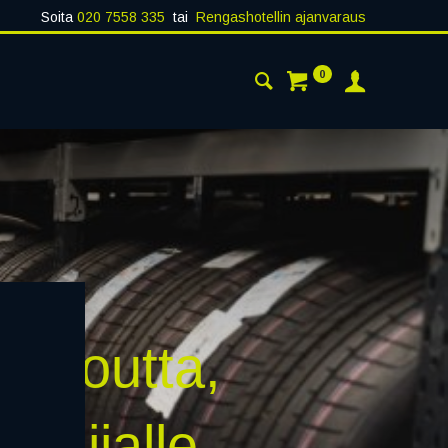
Soita
020 7558 335
tai
Rengashotellin ajanvaraus
0
AISTA
YHTEYSTIEDOT
lppoutta,
oilijalle