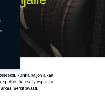
?
a.
autoilijalle
telleeksi, kuinka paljon aikaa,
ole pelkästään säilytyspaikka
 arkea merkittävästi.