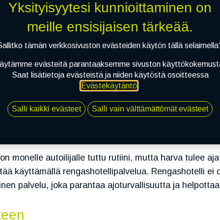
Yksityisyytesi kunnioittaminen on
meille ensisijaisen tärkeää.
Sallitko tämän verkkosivuston evästeiden käytön tällä selaimella
äytämme evästeitä parantaaksemme sivuston käyttökokemust
Saat lisätietoja evästeistä ja niiden käytöstä osoitteessa
Evästekäytäntö
.
Salli kaikki evästeet
Salli vain välttämättömät evästeet
e
Rengashotellin hyödyt – helppoutta, turvallisuutta ja säästöä 
 monelle autoilijalle tuttu rutiini, mutta harva tulee aja
tää käyttämällä rengashotellipalvelua. Rengashotelli ei 
inen palvelu, joka parantaa ajoturvallisuutta ja helpottaa
keen