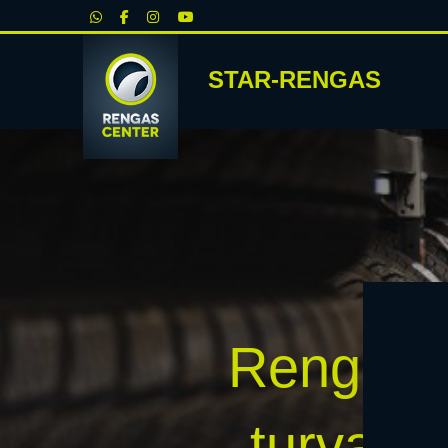
|
STAR-RENGAS
RENKA
Rengasho
turvalli