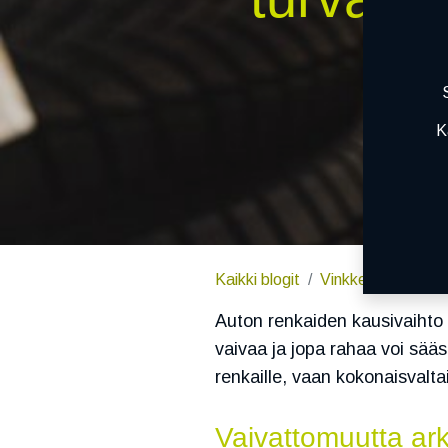
K
Kaikki blogit
Vinkkejä autoilijoill
Auton renkaiden kausivaihto on
vaivaa ja jopa rahaa voi sääs
renkaille, vaan kokonaisvalta
Vaivattomuutta ar