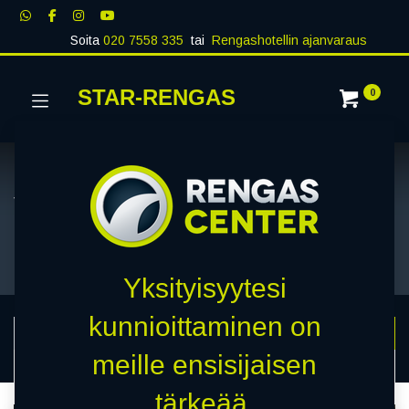
Soita
020 7558 335
tai
Rengashotellin ajanvaraus
STAR-RENGAS
0
Vinkkejä autoilijoille
Yksityisyytesi
kunnioittaminen on
meille ensisijaisen
Vinkkejä autoilijoille
tärkeää.