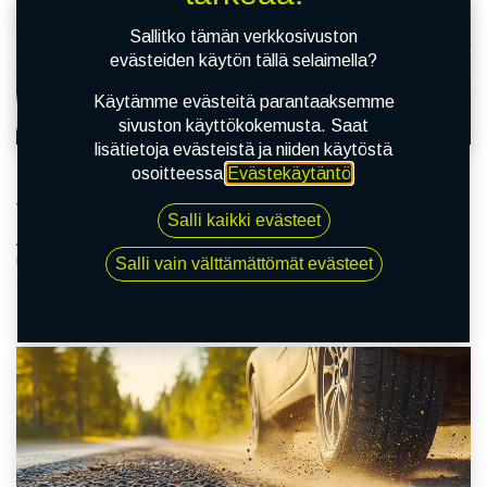
Sallitko tämän verkkosivuston
evästeiden käytön tällä selaimella?
Käytämme evästeitä parantaaksemme
sivuston käyttökokemusta. Saat
lisätietoja evästeistä ja niiden käytöstä
osoitteessa
Evästekäytäntö
.
Rengashotellin hyödyt – helppoutta,
turvallisuutta ja säästöä autoilijalle
Salli kaikki evästeet
Auton renkaiden kausivaihto on monelle autoilijalle tuttu rutiini, mutta
harva tulee ajatelleeksi, kuinka paljon aikaa, vaivaa ja jopa rahaa voi
Salli vain välttämättömät evästeet
säästää käyttämällä rengashotellipalvelua. Rengashotell...
24.3.2026