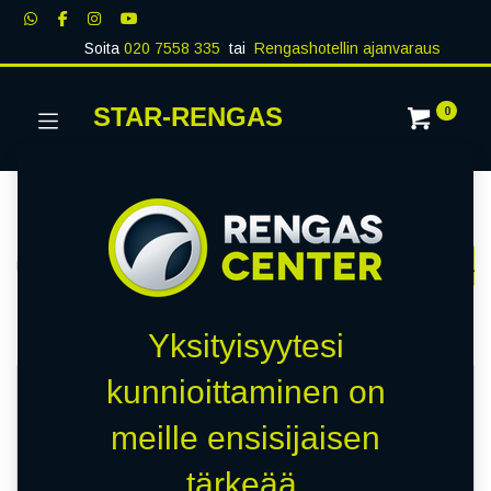
Soita
020 7558 335
tai
Rengashotellin ajanvaraus
STAR-RENGAS
0
Kategoriat
Näytä kaikki
RENKAAT
PAKETTIAUTO
MUUT RENKA
Kauppa
24427 kohteita löydetty.
Yksityisyytesi
kunnioittaminen on
HETI SAATAVILLA
HETI SAATAVILLA
meille ensisijaisen
D
C
tärkeää.