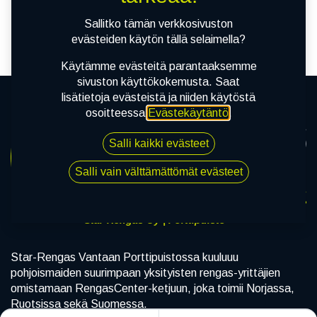
tuotetta!
Sallitko tämän verkkosivuston
evästeiden käytön tällä selaimella?
Käytämme evästeitä parantaaksemme
sivuston käyttökokemusta. Saat
lisätietoja evästeistä ja niiden käytöstä
osoitteessa
Evästekäytäntö
.
Salli kaikki evästeet
Salli vain välttämättömät evästeet
Star-Rengas Oy | Porttipuisto
Star-Rengas Vantaan Porttipuistossa kuuluuu
pohjoismaiden suurimpaan yksityisten rengas-yrittäjien
omistamaan RengasCenter-ketjuun, joka toimii Norjassa,
Ruotsissa sekä Suomessa.