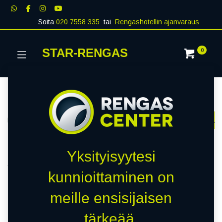
Soita
020 7558 335
tai
Rengashotellin ajanvaraus
STAR-RENGAS
0
Kategoriat
Näytä kaikki
RENKAAT
PAKETTIAUTO
MUUT RENKA
Kauppa
0 kohteita löydetty.
Yksityisyytesi
Tyhjennä suodattimet
NETTO RABATT RASKAS
kunnioittaminen on
meille ensisijaisen
Emme löytäneet yhtään
tärkeää.