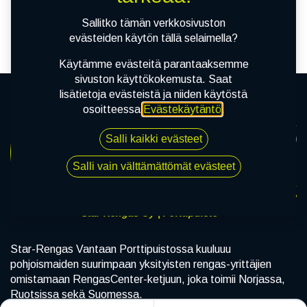
tuotetta!
Sallitko tämän verkkosivuston
evästeiden käytön tällä selaimella?
Käytämme evästeitä parantaaksemme
sivuston käyttökokemusta. Saat
lisätietoja evästeistä ja niiden käytöstä
osoitteessa
Evästekäytäntö
.
Salli kaikki evästeet
Salli vain välttämättömät evästeet
Star-Rengas Oy | Porttipuisto
Star-Rengas Vantaan Porttipuistossa kuuluuu
pohjoismaiden suurimpaan yksityisten rengas-yrittäjien
omistamaan RengasCenter-ketjuun, joka toimii Norjassa,
Ruotsissa sekä Suomessa.