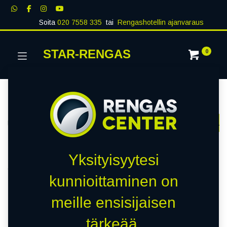
Soita
020 7558 335
tai
Rengashotellin ajanvaraus
STAR-RENGAS
0
Kategoriat
Näytä kaikki
RENKAAT
PAKETTIAUTO
MUUT RENKA
Kauppa
0 kohteita löydetty.
Yksityisyytesi
Tyhjennä suodattimet
WINRUN
kunnioittaminen on
meille ensisijaisen
Emme löytäneet yhtään
tärkeää.