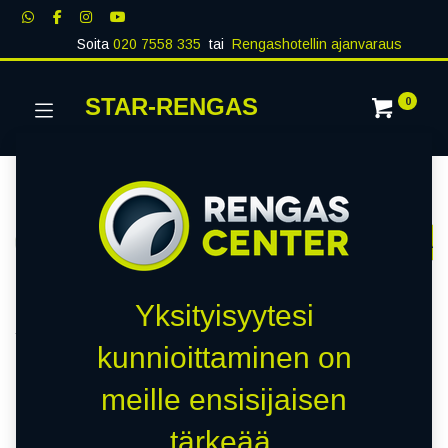
Soita
020 7558 335
tai
Rengashotellin ajanvaraus
STAR-RENGAS
0
Kategoriat
Näytä kaikki
RENKAAT
PAKETTIAUTO
MUUT RENKA
Kauppa
0 kohteita löydetty.
Yksityisyytesi
Tyhjennä suodattimet
GRIPMAX
kunnioittaminen on
meille ensisijaisen
Emme löytäneet yhtään
tärkeää.