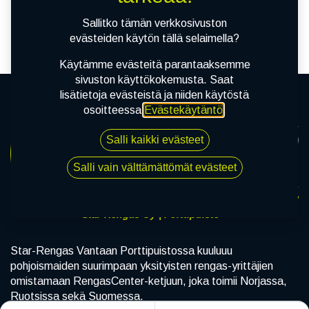
tuotetta!
Sallitko tämän verkkosivuston
evästeiden käytön tällä selaimella?
Käytämme evästeitä parantaaksemme
sivuston käyttökokemusta. Saat
lisätietoja evästeistä ja niiden käytöstä
osoitteessa
Evästekäytäntö
.
Salli kaikki evästeet
Salli vain välttämättömät evästeet
Star-Rengas Oy | Porttipuisto
Star-Rengas Vantaan Porttipuistossa kuuluuu
pohjoismaiden suurimpaan yksityisten rengas-yrittäjien
omistamaan RengasCenter-ketjuun, joka toimii Norjassa,
Ruotsissa sekä Suomessa.