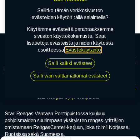
tuotetta!
Sallitko tämän verkkosivuston
evästeiden käytön tällä selaimella?
Käytämme evästeitä parantaaksemme
sivuston käyttökokemusta. Saat
lisätietoja evästeistä ja niiden käytöstä
osoitteessa
Evästekäytäntö
.
Salli kaikki evästeet
Salli vain välttämättömät evästeet
Star-Rengas Oy | Porttipuisto
Star-Rengas Vantaan Porttipuistossa kuuluuu
pohjoismaiden suurimpaan yksityisten rengas-yrittäjien
omistamaan RengasCenter-ketjuun, joka toimii Norjassa,
Ruotsissa sekä Suomessa.