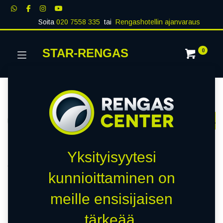
Soita
020 7558 335
tai
Rengashotellin ajanvaraus
STAR-RENGAS
0
Kategoriat
Näytä kaikki
RENKAAT
PAKETTIAUTO
MUUT RENKA
Kauppa
0 kohteita löydetty.
Yksityisyytesi
Tyhjennä suodattimet
THREE-A
kunnioittaminen on
meille ensisijaisen
Emme löytäneet yhtään
tärkeää.