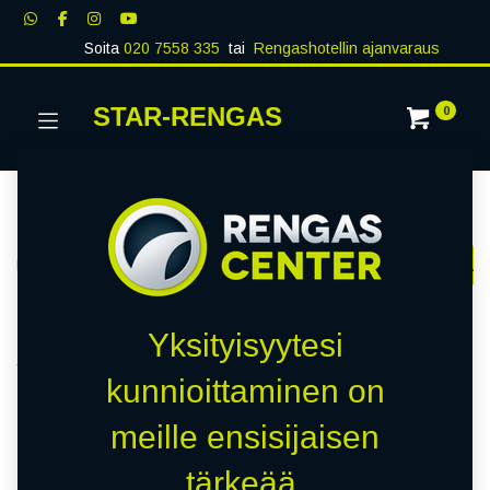
Soita
020 7558 335
tai
Rengashotellin ajanvaraus
STAR-RENGAS
0
Kategoriat
Näytä kaikki
RENKAAT
PAKETTIAUTO
MUUT RENKA
Kauppa
0 kohteita löydetty.
Yksityisyytesi
Tyhjennä suodattimet
SUNTEK
kunnioittaminen on
meille ensisijaisen
Emme löytäneet yhtään
tärkeää.