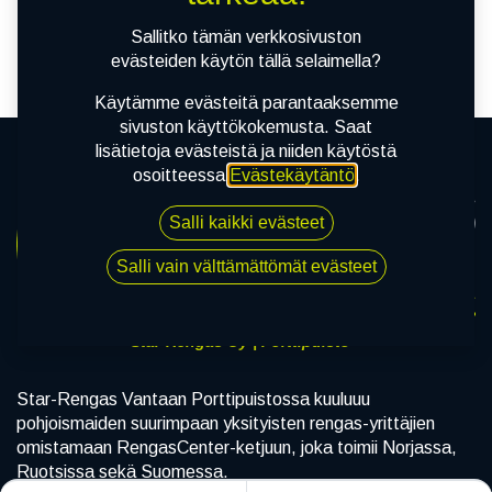
tuotetta!
Sallitko tämän verkkosivuston
evästeiden käytön tällä selaimella?
Käytämme evästeitä parantaaksemme
sivuston käyttökokemusta. Saat
lisätietoja evästeistä ja niiden käytöstä
osoitteessa
Evästekäytäntö
.
Salli kaikki evästeet
Salli vain välttämättömät evästeet
Star-Rengas Oy | Porttipuisto
Star-Rengas Vantaan Porttipuistossa kuuluuu
pohjoismaiden suurimpaan yksityisten rengas-yrittäjien
omistamaan RengasCenter-ketjuun, joka toimii Norjassa,
Ruotsissa sekä Suomessa.