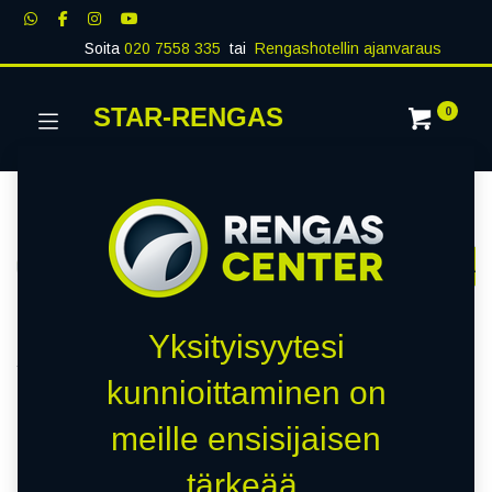
Soita
020 7558 335
tai
Rengashotellin ajanvaraus
STAR-RENGAS
0
Kategoriat
Näytä kaikki
RENKAAT
PAKETTIAUTO
MUUT RENKA
Kauppa
0 kohteita löydetty.
Yksityisyytesi
Tyhjennä suodattimet
MARSHAL KMA03
kunnioittaminen on
meille ensisijaisen
Emme löytäneet yhtään
tärkeää.