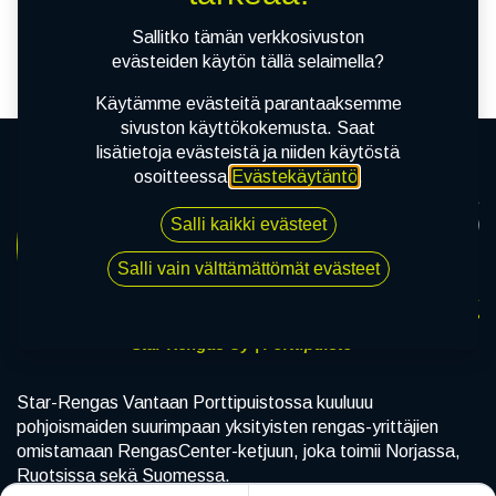
tuotetta!
Sallitko tämän verkkosivuston
evästeiden käytön tällä selaimella?
Käytämme evästeitä parantaaksemme
sivuston käyttökokemusta. Saat
lisätietoja evästeistä ja niiden käytöstä
osoitteessa
Evästekäytäntö
.
Salli kaikki evästeet
Salli vain välttämättömät evästeet
Star-Rengas Oy | Porttipuisto
Star-Rengas Vantaan Porttipuistossa kuuluuu
pohjoismaiden suurimpaan yksityisten rengas-yrittäjien
omistamaan RengasCenter-ketjuun, joka toimii Norjassa,
Ruotsissa sekä Suomessa.