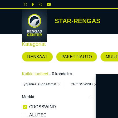
|
STAR-RENGAS
RENKA
Kategoriat
RENKAAT
PAKETTIAUTO
MUUT
Kaikki tuotteet
- 0 kohdetta
Tyhjennä suodattimet
CROSSWIND
Merkki
CROSSWIND
ALUTEC