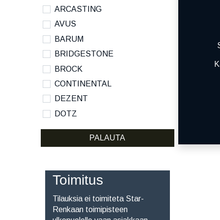
ARCASTING
AVUS
BARUM
BRIDGESTONE
K
BROCK
CONTINENTAL
DEZENT
DOTZ
DYNAMO
PALAUTA
HANKOOK
KUMHO
KUMHO ECSTA SPORT S
Toimitus
MICHELIN
Tilauksia ei toimiteta Star-
NANKANG
Renkaan toimipisteen
NOKIAN