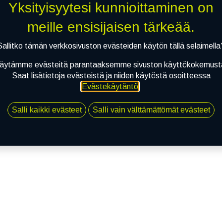
Yksityisyytesi kunnioittaminen on
meille ensisijaisen tärkeää.
Sallitko tämän verkkosivuston evästeiden käytön tällä selaimella
äytämme evästeitä parantaaksemme sivuston käyttökokemust
Saat lisätietoja evästeistä ja niiden käytöstä osoitteessa
Evästekäytäntö
.
Salli kaikki evästeet
Salli vain välttämättömät evästeet