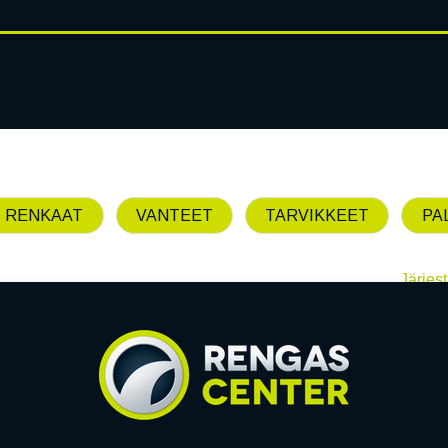
RENGASHOTELLI
AJANKOHT
AT
VANTEET
PALVELUT
 RENKAAT
VANTEET
TARVIKKEET
PA
Järjest
Emme löytäneet yhtää