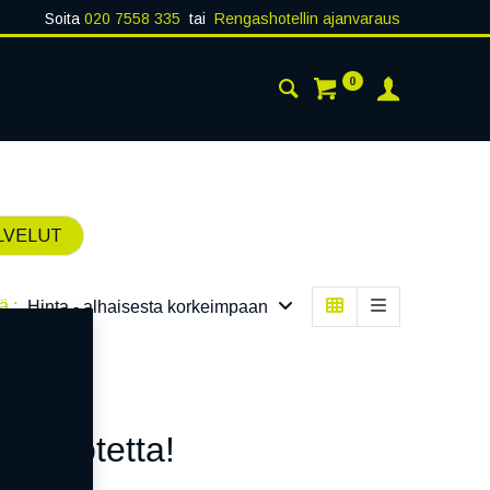
Soita
020 7558 335
tai
Rengashotellin ajanvaraus
0
AISTA
YHTEYSTIEDOT
LVELUT
ä :
Hinta - alhaisesta korkeimpaan
n tuotetta!