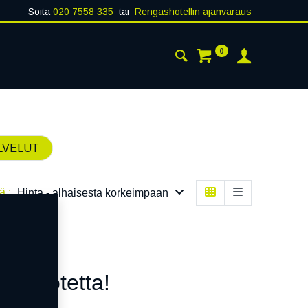
Soita
020 7558 335
tai
Rengashotellin ajanvaraus
0
AISTA
YHTEYSTIEDOT
LVELUT
ä :
Hinta - alhaisesta korkeimpaan
n tuotetta!