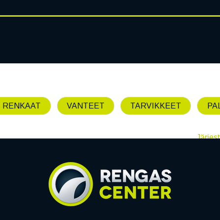
RENGASHOTELLI
AJANKOHT
AT
VANTEET
PALVELUT
 RENKAAT
VANTEET
TARVIKKEET
PA
Järjest
Emme löytäneet yhtää