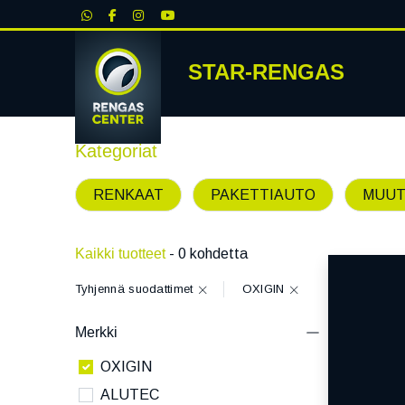
|
STAR-RENGAS
RENKA
Kategoriat
RENKAAT
PAKETTIAUTO
MUUT
Kaikki tuotteet
- 0 kohdetta
Tyhjennä suodattimet
OXIGIN
Merkki
OXIGIN
ALUTEC