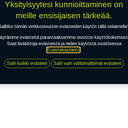
Yksityisyytesi kunnioittaminen on
meille ensisijaisen tärkeää.
Sallitko tämän verkkosivuston evästeiden käytön tällä selaimella
äytämme evästeitä parantaaksemme sivuston käyttökokemust
Saat lisätietoja evästeistä ja niiden käytöstä osoitteessa
Evästekäytäntö
.
Salli kaikki evästeet
Salli vain välttämättömät evästeet