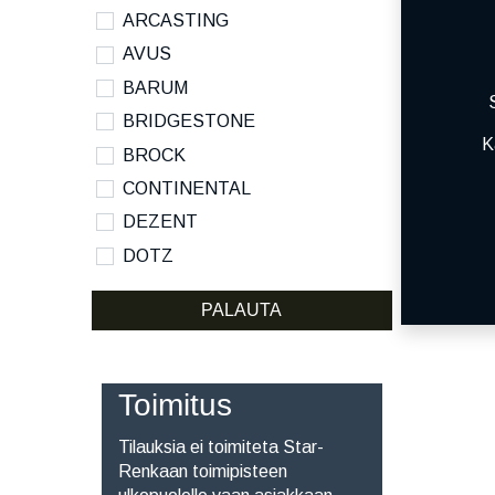
ARCASTING
AVUS
BARUM
BRIDGESTONE
K
BROCK
CONTINENTAL
DEZENT
DOTZ
DYNAMO
PALAUTA
HANKOOK
KUMHO
KUMHO ECSTA SPORT S
Toimitus
MICHELIN
Tilauksia ei toimiteta Star-
NANKANG
Renkaan toimipisteen
NOKIAN