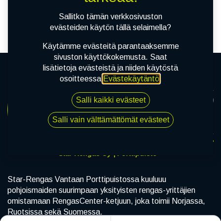
tuotetta!
Sallitko tämän verkkosivuston
evästeiden käytön tällä selaimella?
Käytämme evästeitä parantaaksemme
sivuston käyttökokemusta. Saat
lisätietoja evästeistä ja niiden käytöstä
osoitteessa
Evästekäytäntö
.
Salli kaikki evästeet
Salli vain välttämättömät evästeet
Star-Rengas Oy | Porttipuisto
Star-Rengas Vantaan Porttipuistossa kuuluuu
pohjoismaiden suurimpaan yksityisten rengas-yrittäjien
omistamaan RengasCenter-ketjuun, joka toimii Norjassa,
Ruotsissa sekä Suomessa.