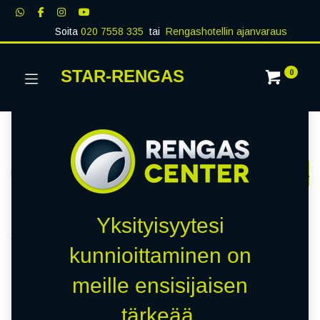
Soita
020 7558 335
tai
Rengashotellin ajanvaraus
STAR-RENGAS
0
Kategoriat
Näytä kaikki
RENKAAT
PAKETTIAUTO
MUUT RENKA
Kauppa
0 kohteita löydetty.
Yksityisyytesi
Tyhjennä suodattimet
FR-1
kunnioittaminen on
meille ensisijaisen
Emme löytäneet yhtään
tärkeää.