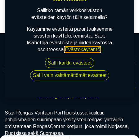
tuotetta!
Sallitko tämän verkkosivuston
evästeiden käytön tällä selaimella?
Käytämme evästeitä parantaaksemme
sivuston käyttökokemusta. Saat
lisätietoja evästeistä ja niiden käytöstä
osoitteessa
Evästekäytäntö
.
Salli kaikki evästeet
Salli vain välttämättömät evästeet
Star-Rengas Oy | Porttipuisto
Star-Rengas Vantaan Porttipuistossa kuuluuu
pohjoismaiden suurimpaan yksityisten rengas-yrittäjien
omistamaan RengasCenter-ketjuun, joka toimii Norjassa,
Ruotsissa sekä Suomessa.