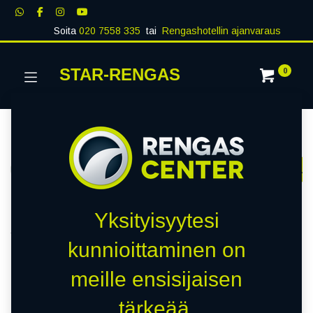
Soita
020 7558 335
tai
Rengashotellin ajanvaraus
STAR-RENGAS
0
Kategoriat
Näytä kaikki
RENKAAT
PAKETTIAUTO
MUUT RENKA
Kauppa
0 kohteita löydetty.
Yksityisyytesi
Tyhjennä suodattimet
PENTA
kunnioittaminen on
meille ensisijaisen
Emme löytäneet yhtään
tärkeää.