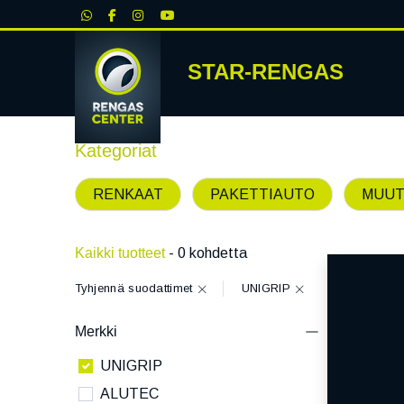
|
STAR-RENGAS
RENKA
Kategoriat
RENKAAT
PAKETTIAUTO
MUUT
Kaikki tuotteet
- 0 kohdetta
Tyhjennä suodattimet
UNIGRIP
Merkki
UNIGRIP
ALUTEC