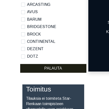
ARCASTING
AVUS
BARUM
BRIDGESTONE
K
BROCK
CONTINENTAL
DEZENT
DOTZ
DYNAMO
PALAUTA
HANKOOK
KUMHO
KUMHO ECSTA SPORT S
Toimitus
MICHELIN
Tilauksia ei toimiteta Star-
NANKANG
Renkaan toimipisteen
NOKIAN