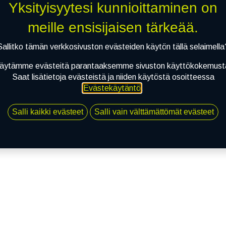
Yksityisyytesi kunnioittaminen on
meille ensisijaisen tärkeää.
Sallitko tämän verkkosivuston evästeiden käytön tällä selaimella
äytämme evästeitä parantaaksemme sivuston käyttökokemust
Saat lisätietoja evästeistä ja niiden käytöstä osoitteessa
Evästekäytäntö
.
Salli kaikki evästeet
Salli vain välttämättömät evästeet