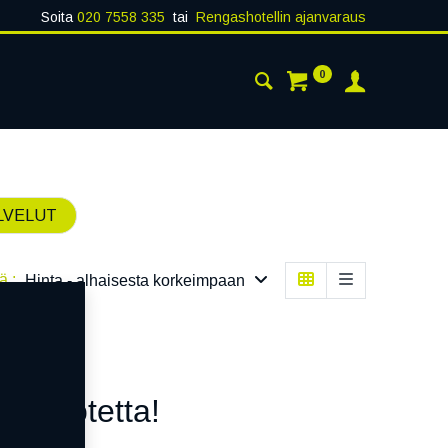
Soita
020 7558 335
tai
Rengashotellin ajanvaraus
0
AISTA
YHTEYSTIEDOT
LVELUT
ä :
Hinta - alhaisesta korkeimpaan
n tuotetta!