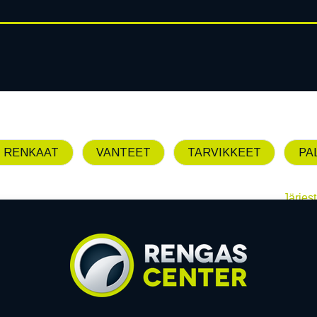
RENGASHOTELLI
AJANKOHT
AT
VANTEET
PALVELUT
 RENKAAT
VANTEET
TARVIKKEET
PA
Järjest
Emme löytäneet yhtää