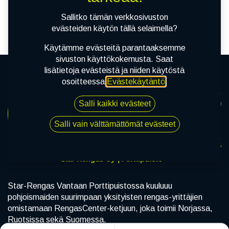
tuotetta!
Sallitko tämän verkkosivuston
evästeiden käytön tällä selaimella?
Käytämme evästeitä parantaaksemme
sivuston käyttökokemusta. Saat
lisätietoja evästeistä ja niiden käytöstä
osoitteessa
Evästekäytäntö
.
Salli kaikki evästeet
Salli vain välttämättömät evästeet
Star-Rengas Oy | Porttipuisto
Star-Rengas Vantaan Porttipuistossa kuuluuu
pohjoismaiden suurimpaan yksityisten rengas-yrittäjien
omistamaan RengasCenter-ketjuun, joka toimii Norjassa,
Ruotsissa sekä Suomessa.