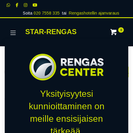
Soita
020 7558 335
tai
Rengashotellin ajanvaraus
STAR-RENGAS
0
Kategoriat
Näytä kaikki
RENKAAT
PAKETTIAUTO
MUUT RENKA
Kauppa
0 kohteita löydetty.
Yksityisyytesi
Tyhjennä suodattimet
CORO
kunnioittaminen on
meille ensisijaisen
Emme löytäneet yhtään
tärkeää.