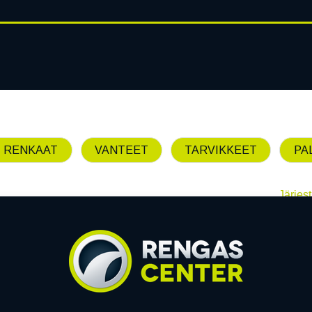
RENGASHOTELLI
AJANKOHT
AT
VANTEET
PALVELUT
 RENKAAT
VANTEET
TARVIKKEET
PA
Järjest
Emme löytäneet yhtää