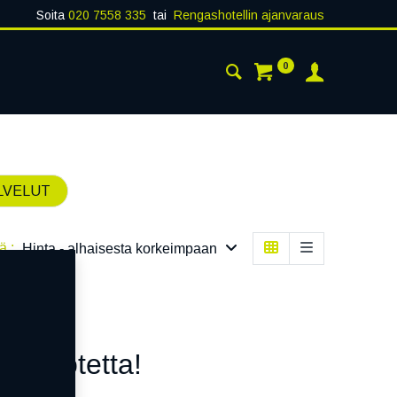
Soita
020 7558 335
tai
Rengashotellin ajanvaraus
0
AISTA
YHTEYSTIEDOT
LVELUT
ä :
Hinta - alhaisesta korkeimpaan
n tuotetta!