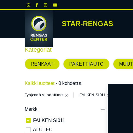
|
STAR-RENGAS
RENKA
Kategoriat
RENKAAT
PAKETTIAUTO
MUUT
Kaikki tuotteet
- 0 kohdetta
Tyhjennä suodattimet
FALKEN SI011
Merkki
FALKEN SI011
ALUTEC