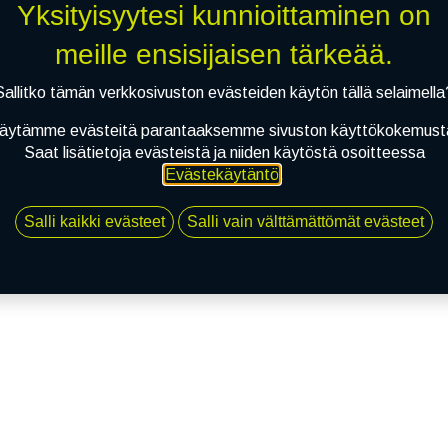
Yksityisyytesi kunnioittaminen on
meille ensisijaisen tärkeää.
Sallitko tämän verkkosivuston evästeiden käytön tällä selaimella
äytämme evästeitä parantaaksemme sivuston käyttökokemust
Saat lisätietoja evästeistä ja niiden käytöstä osoitteessa
Evästekäytäntö
.
Salli kaikki evästeet
Salli vain välttämättömät evästeet