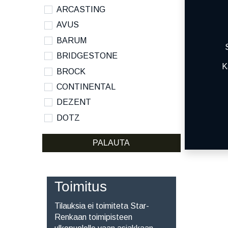
ARCASTING
AVUS
BARUM
BRIDGESTONE
K
BROCK
CONTINENTAL
DEZENT
DOTZ
DYNAMO
PALAUTA
HANKOOK
KUMHO
KUMHO ECSTA SPORT S
Toimitus
MICHELIN
Tilauksia ei toimiteta Star-
NANKANG
Renkaan toimipisteen
NOKIAN