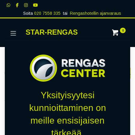
Soita
020 7558 335
tai
Rengashotellin ajanvaraus
STAR-RENGAS
0
Kategoriat
Näytä kaikki
RENKAAT
PAKETTIAUTO
MUUT RENKA
Kauppa
0 kohteita löydetty.
Yksityisyytesi
Tyhjennä suodattimet
NORDEXX
kunnioittaminen on
meille ensisijaisen
Emme löytäneet yhtään
tärkeää.