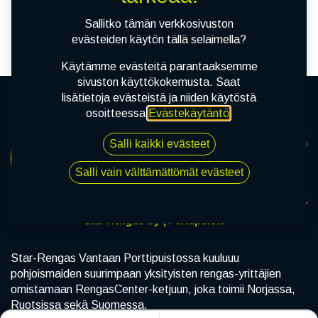
tuotetta!
Sallitko tämän verkkosivuston
evästeiden käytön tällä selaimella?
Käytämme evästeitä parantaaksemme
sivuston käyttökokemusta. Saat
lisätietoja evästeistä ja niiden käytöstä
osoitteessa
Evästekäytäntö
.
Salli kaikki evästeet
Salli vain välttämättömät evästeet
Star-Rengas Oy | Porttipuisto
Star-Rengas Vantaan Porttipuistossa kuuluuu
pohjoismaiden suurimpaan yksityisten rengas-yrittäjien
omistamaan RengasCenter-ketjuun, joka toimii Norjassa,
Ruotsissa sekä Suomessa.