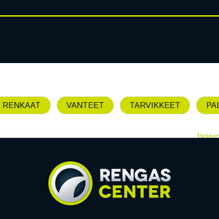
RENGASHOTELLI
AJANKOHT
AT
VANTEET
PALVELUT
 RENKAAT
VANTEET
TARVIKKEET
PA
Järjest
Emme löytäneet yhtää