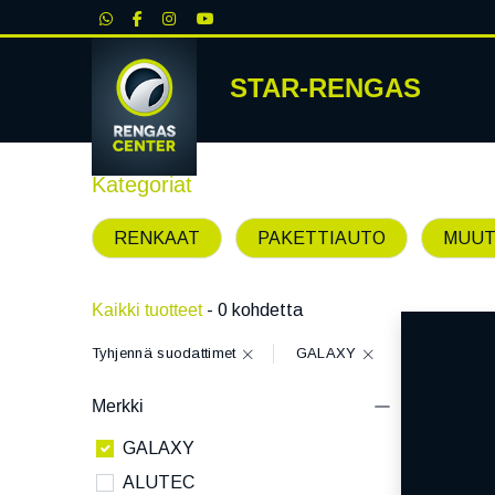
|
STAR-RENGAS
RENKA
Kategoriat
RENKAAT
PAKETTIAUTO
MUUT
Kaikki tuotteet
- 0 kohdetta
Tyhjennä suodattimet
GALAXY
Merkki
GALAXY
ALUTEC