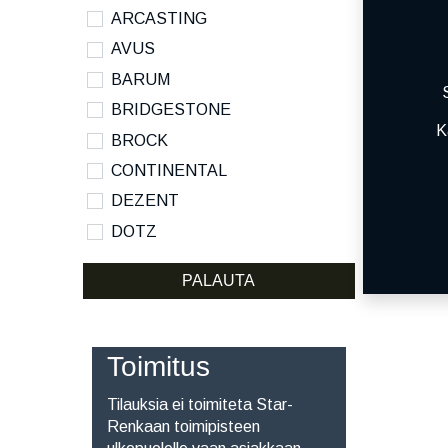
ARCASTING
AVUS
BARUM
BRIDGESTONE
K
BROCK
CONTINENTAL
DEZENT
DOTZ
DYNAMO
PALAUTA
HANKOOK
KUMHO
KUMHO ECSTA SPORT S
Toimitus
MICHELIN
Tilauksia ei toimiteta Star-
NANKANG
Renkaan toimipisteen
NOKIAN