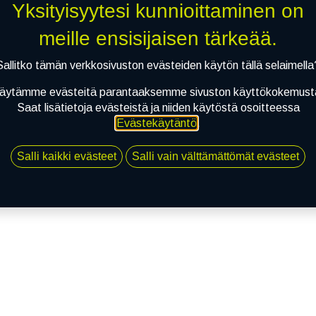
Yksityisyytesi kunnioittaminen on
meille ensisijaisen tärkeää.
Sallitko tämän verkkosivuston evästeiden käytön tällä selaimella
äytämme evästeitä parantaaksemme sivuston käyttökokemust
Saat lisätietoja evästeistä ja niiden käytöstä osoitteessa
Evästekäytäntö
.
Salli kaikki evästeet
Salli vain välttämättömät evästeet