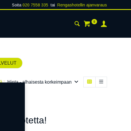
Soita
020 7558 335
tai
Rengashotellin ajanvaraus
0
AISTA
YHTEYSTIEDOT
LVELUT
ä :
Hinta - alhaisesta korkeimpaan
n tuotetta!