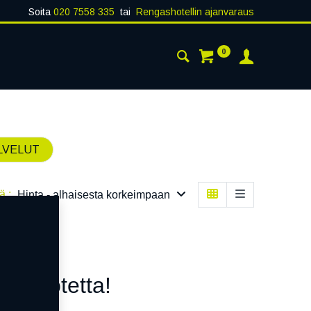
Soita
020 7558 335
tai
Rengashotellin ajanvaraus
0
AISTA
YHTEYSTIEDOT
LVELUT
ä :
Hinta - alhaisesta korkeimpaan
n tuotetta!