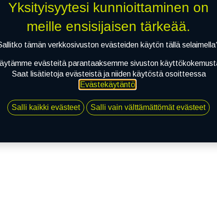
Yksityisyytesi kunnioittaminen on
meille ensisijaisen tärkeää.
Sallitko tämän verkkosivuston evästeiden käytön tällä selaimella
äytämme evästeitä parantaaksemme sivuston käyttökokemust
Saat lisätietoja evästeistä ja niiden käytöstä osoitteessa
Evästekäytäntö
.
Salli kaikki evästeet
Salli vain välttämättömät evästeet