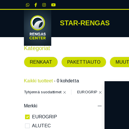
|
STAR-RENGAS
RENKA
Kategoriat
RENKAAT
PAKETTIAUTO
MUUT
Kaikki tuotteet
- 0 kohdetta
Tyhjennä suodattimet
EUROGRIP
Merkki
EUROGRIP
ALUTEC