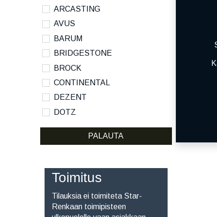
ARCASTING
AVUS
BARUM
BRIDGESTONE
K
BROCK
CONTINENTAL
DEZENT
DOTZ
DYNAMO
PALAUTA
HANKOOK
KUMHO
KUMHO ECSTA SPORT S
Toimitus
MICHELIN
Tilauksia ei toimiteta Star-
NANKANG
Renkaan toimipisteen
NOKIAN