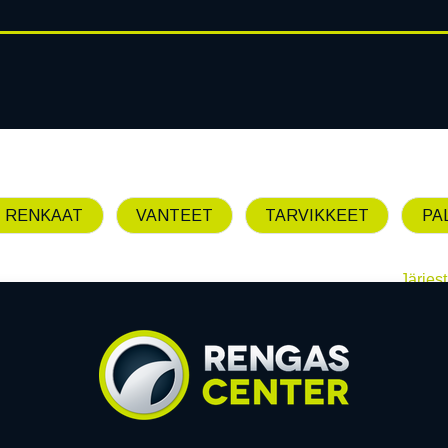
RENGASHOTELLI
AJANKOHT
AT
VANTEET
PALVELUT
 RENKAAT
VANTEET
TARVIKKEET
PA
Järjest
Emme löytäneet yhtää