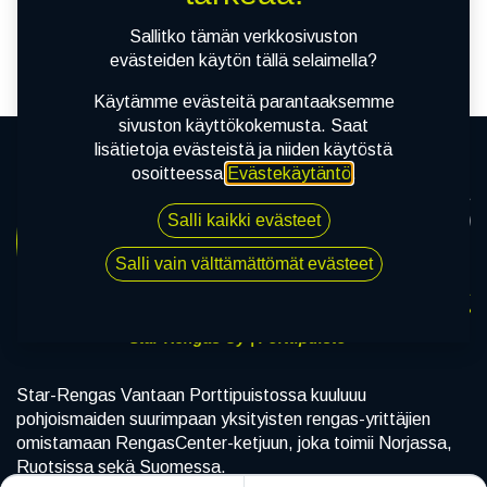
tuotetta!
Sallitko tämän verkkosivuston
evästeiden käytön tällä selaimella?
Käytämme evästeitä parantaaksemme
sivuston käyttökokemusta. Saat
lisätietoja evästeistä ja niiden käytöstä
osoitteessa
Evästekäytäntö
.
Salli kaikki evästeet
Salli vain välttämättömät evästeet
Star-Rengas Oy | Porttipuisto
Star-Rengas Vantaan Porttipuistossa kuuluuu
pohjoismaiden suurimpaan yksityisten rengas-yrittäjien
omistamaan RengasCenter-ketjuun, joka toimii Norjassa,
Ruotsissa sekä Suomessa.