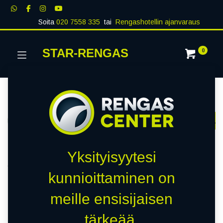
Soita
020 7558 335
tai
Rengashotellin ajanvaraus
STAR-RENGAS
0
Kategoriat
Näytä kaikki
RENKAAT
PAKETTIAUTO
MUUT RENKA
Kauppa
0 kohteita löydetty.
Yksityisyytesi
Tyhjennä suodattimet
KUMHO KRD02
kunnioittaminen on
meille ensisijaisen
Emme löytäneet yhtään
tärkeää.