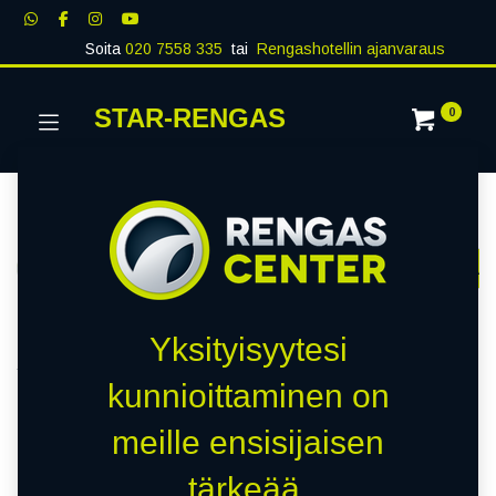
Soita
020 7558 335
tai
Rengashotellin ajanvaraus
STAR-RENGAS
0
Kategoriat
Näytä kaikki
RENKAAT
PAKETTIAUTO
MUUT RENKA
Kauppa
0 kohteita löydetty.
Yksityisyytesi
Tyhjennä suodattimet
BRANDNAME
kunnioittaminen on
meille ensisijaisen
Emme löytäneet yhtään
tärkeää.