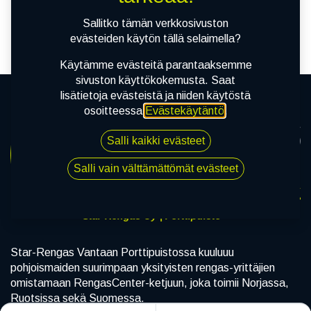
tuotetta!
Sallitko tämän verkkosivuston
evästeiden käytön tällä selaimella?
Käytämme evästeitä parantaaksemme
sivuston käyttökokemusta. Saat
lisätietoja evästeistä ja niiden käytöstä
osoitteessa
Evästekäytäntö
.
Salli kaikki evästeet
Salli vain välttämättömät evästeet
Star-Rengas Oy | Porttipuisto
Star-Rengas Vantaan Porttipuistossa kuuluuu
pohjoismaiden suurimpaan yksityisten rengas-yrittäjien
omistamaan RengasCenter-ketjuun, joka toimii Norjassa,
Ruotsissa sekä Suomessa.