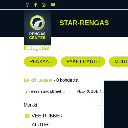
|
STAR-RENGAS
RENKA
Kategoriat
RENKAAT
PAKETTIAUTO
MUUT
Kaikki tuotteet
- 0 kohdetta
Tyhjennä suodattimet
VEE-RUBBER
Merkki
VEE-RUBBER
ALUTEC