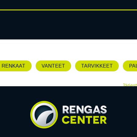
RENGASHOTELLI
AJANKOHT
AT
VANTEET
PALVELUT
 RENKAAT
VANTEET
TARVIKKEET
PA
Järjest
Emme löytäneet yhtää