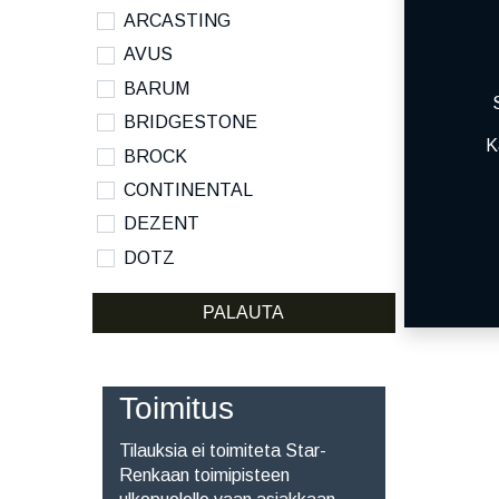
ARCASTING
AVUS
BARUM
BRIDGESTONE
K
BROCK
CONTINENTAL
DEZENT
DOTZ
DYNAMO
PALAUTA
HANKOOK
KUMHO
KUMHO ECSTA SPORT S
Toimitus
MICHELIN
Tilauksia ei toimiteta Star-
NANKANG
Renkaan toimipisteen
NOKIAN