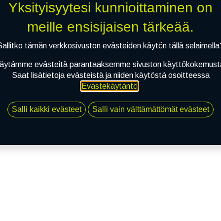
Yksityisyytesi kunnioittaminen on
meille ensisijaisen tärkeää.
Sallitko tämän verkkosivuston evästeiden käytön tällä selaimella
äytämme evästeitä parantaaksemme sivuston käyttökokemust
Saat lisätietoja evästeistä ja niiden käytöstä osoitteessa
Evästekäytäntö
.
Salli kaikki evästeet
Salli vain välttämättömät evästeet