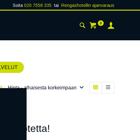
Soita
020 7558 335
tai
Rengashotellin ajanvaraus
0
AISTA
YHTEYSTIEDOT
LVELUT
ä :
Hinta - alhaisesta korkeimpaan
n tuotetta!