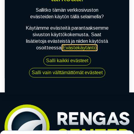
Sallitko tämän verkkosivuston
A
evästeiden käytön tällä selaimella?
71dB
Käytämme evästeitä parantaaksemme
sivuston käyttökokemusta. Saat
lisätietoja evästeistä ja niiden käytöstä
KESÄRENKAAT
NANKANG SPORTNEX AS-2+
osoitteessa
Evästekäytäntö
.
XL
245/40R20 103Y
Salli kaikki evästeet
183,90
€/kpl
Salli vain välttämättömät evästeet
842,12
€ / 4 kpl asennettuna