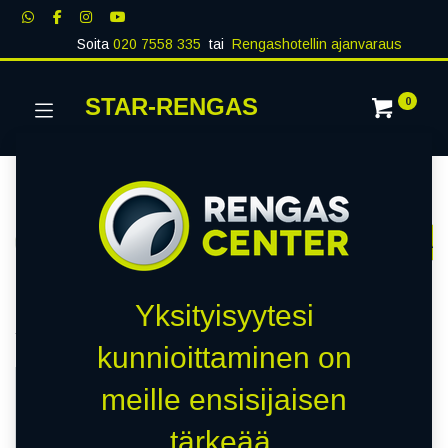
Soita
020 7558 335
tai
Rengashotellin ajanvaraus
STAR-RENGAS
0
Kategoriat
Näytä kaikki
RENKAAT
PAKETTIAUTO
MUUT RENKA
Kauppa
1 kohteita löydetty.
Yksityisyytesi
Tyhjennä suodattimet
NANKANG
kunnioittaminen on
HETI SAATAVILLA
meille ensisijaisen
tärkeää.
C