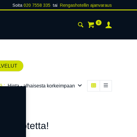
Soita
020 7558 335
tai
Rengashotellin ajanvaraus
0
AISTA
YHTEYSTIEDOT
LVELUT
ä :
Hinta - alhaisesta korkeimpaan
n tuotetta!