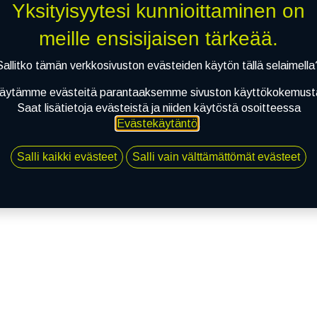
Yksityisyytesi kunnioittaminen on
meille ensisijaisen tärkeää.
Sallitko tämän verkkosivuston evästeiden käytön tällä selaimella
äytämme evästeitä parantaaksemme sivuston käyttökokemust
Saat lisätietoja evästeistä ja niiden käytöstä osoitteessa
Evästekäytäntö
.
Salli kaikki evästeet
Salli vain välttämättömät evästeet