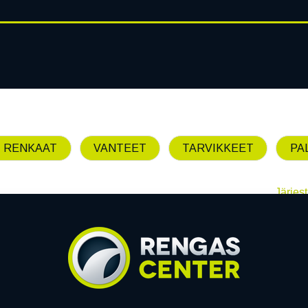
RENGASHOTELLI
AJANKOHT
AT
VANTEET
PALVELUT
 RENKAAT
VANTEET
TARVIKKEET
PA
Järjest
Emme löytäneet yhtää