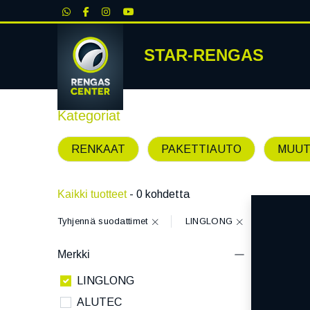
|
STAR-RENGAS
RENKA
Kategoriat
RENKAAT
PAKETTIAUTO
MUUT
Kaikki tuotteet
- 0 kohdetta
Tyhjennä suodattimet
LINGLONG
Merkki
LINGLONG
ALUTEC