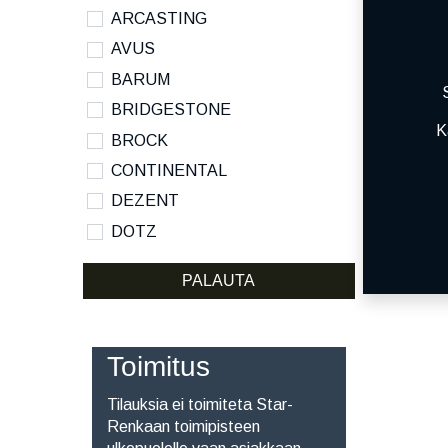
ARCASTING
AVUS
BARUM
BRIDGESTONE
K
BROCK
CONTINENTAL
DEZENT
DOTZ
DYNAMO
PALAUTA
HANKOOK
KUMHO
KUMHO ECSTA SPORT S
Toimitus
MICHELIN
Tilauksia ei toimiteta Star-
NANKANG
Renkaan toimipisteen
NOKIAN