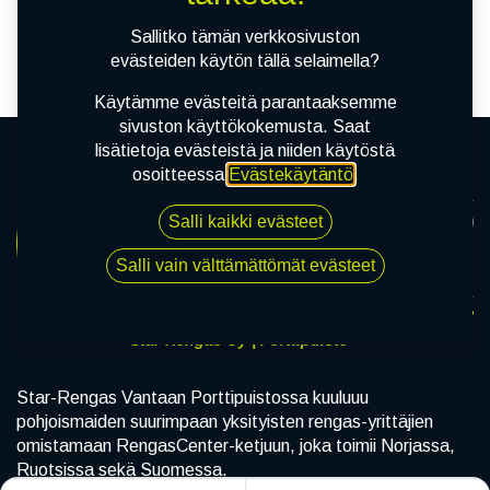
tuotetta!
Sallitko tämän verkkosivuston
evästeiden käytön tällä selaimella?
Käytämme evästeitä parantaaksemme
sivuston käyttökokemusta. Saat
lisätietoja evästeistä ja niiden käytöstä
osoitteessa
Evästekäytäntö
.
Salli kaikki evästeet
Salli vain välttämättömät evästeet
Star-Rengas Oy | Porttipuisto
Star-Rengas Vantaan Porttipuistossa kuuluuu
pohjoismaiden suurimpaan yksityisten rengas-yrittäjien
omistamaan RengasCenter-ketjuun, joka toimii Norjassa,
Ruotsissa sekä Suomessa.