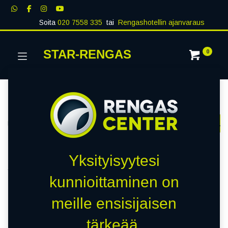
Soita
020 7558 335
tai
Rengashotellin ajanvaraus
STAR-RENGAS
0
Kategoriat
Näytä kaikki
RENKAAT
PAKETTIAUTO
MUUT RENKA
Kauppa
0 kohteita löydetty.
Yksityisyytesi
Tyhjennä suodattimet
APLUS
kunnioittaminen on
meille ensisijaisen
Emme löytäneet yhtään
tärkeää.