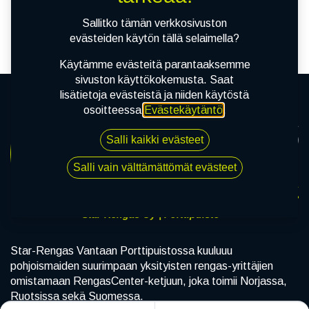
tuotetta!
Sallitko tämän verkkosivuston
evästeiden käytön tällä selaimella?
Käytämme evästeitä parantaaksemme
sivuston käyttökokemusta. Saat
lisätietoja evästeistä ja niiden käytöstä
osoitteessa
Evästekäytäntö
.
Salli kaikki evästeet
Salli vain välttämättömät evästeet
Star-Rengas Oy | Porttipuisto
Star-Rengas Vantaan Porttipuistossa kuuluuu
pohjoismaiden suurimpaan yksityisten rengas-yrittäjien
omistamaan RengasCenter-ketjuun, joka toimii Norjassa,
Ruotsissa sekä Suomessa.