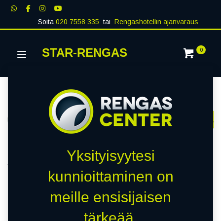
Soita
020 7558 335
tai
Rengashotellin ajanvaraus
STAR-RENGAS
0
Kategoriat
Näytä kaikki
RENKAAT
PAKETTIAUTO
MUUT RENKA
Kauppa
0 kohteita löydetty.
Yksityisyytesi
Tyhjennä suodattimet
PETLAS
kunnioittaminen on
meille ensisijaisen
Emme löytäneet yhtään
tärkeää.