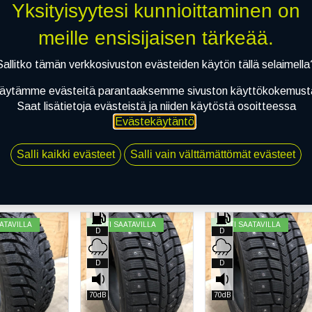
Yksityisyytesi kunnioittaminen on
meille ensisijaisen tärkeää.
AUTO
RENKAAT
Sallitko tämän verkkosivuston evästeiden käytön tällä selaimella
äytämme evästeitä parantaaksemme sivuston käyttökokemust
Saat lisätietoja evästeistä ja niiden käytöstä osoitteessa
Evästekäytäntö
.
Salli kaikki evästeet
Salli vain välttämättömät evästeet
Hae
ATAVILLA
HETI SAATAVILLA
HETI SAATAVILLA
D
D
D
D
70dB
70dB