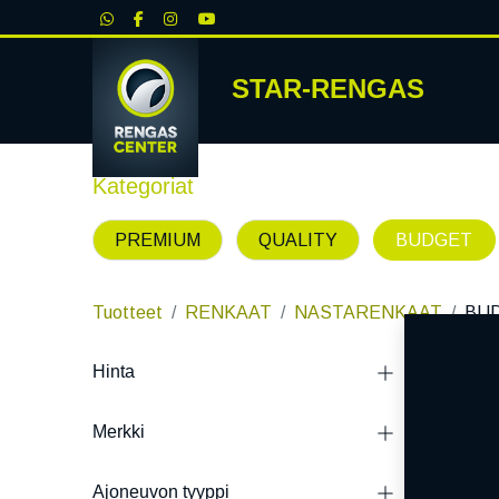
|
STAR-RENGAS
RENKA
Kategoriat
PREMIUM
QUALITY
BUDGET
Tuotteet
RENKAAT
NASTARENKAAT
BU
Bud
Hinta
Jos käytä
Merkki
turhan pa
jos hinna
Ajoneuvon tyyppi
pätevät 