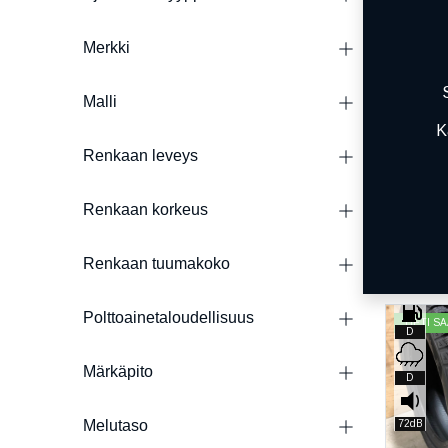
Merkki
Malli
K
Renkaan leveys
Renkaan korkeus
Renkaan tuumakoko
Polttoainetaloudellisuus
HETI SA
D
Märkäpito
D
Melutaso
72dB