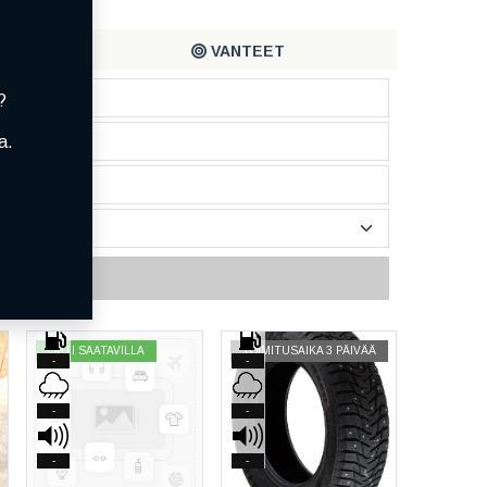
VANTEET
?
a.
HETI SAATAVILLA
TOIMITUSAIKA 3 PÄIVÄÄ
-
-
-
-
-
-