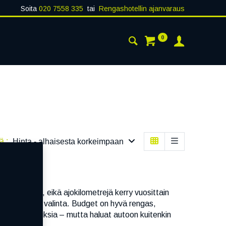
Soita
020 7558 335
tai
Rengashotellin ajanvaraus
0
AISTA
YHTEYSTIEDOT
ä :
Hinta - alhaisesta korkeimpaan
pareissuille, eikä ajokilometrejä kerry vuosittain
sinulle paras valinta. Budget on hyvä rengas,
ityisominaisuuksia – mutta haluat autoon kuitenkin