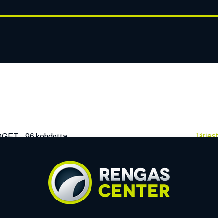
RENGASHOTELLI
AJANKOHT
AT
VANTEET
PALVELUT
Järjest
DGET
- 96 kohdetta
get-nastarenkaat
t autoa lähinnä lyhyisiin työmatkoihin, harrastusmenoihin tai kaup
ljon ja ajo-olosuhteetkin ovat pääosin hyvät, on Budget-rengas 
lla on sinulle merkitystä ja et kaipaa renkaalta sen suurempia er
renkaat!