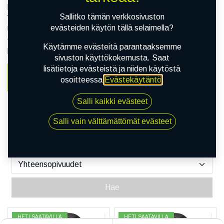
pääosin hyvät, on Budget-rengas sinulle paras
Sallitko tämän verkkosivuston
valinta. Budget on hyvä rengas, jos hinnalla on sinulle
evästeiden käytön tällä selaimella?
merkitystä ja et kaipaa renkaalta sen suurempia
erityisominaisuuksia – mutta haluat autoon kuitenkin
Käytämme evästeitä parantaaksemme
pätevät renkaat!
sivuston käyttökokemusta. Saat
lisätietoja evästeistä ja niiden käytöstä
osoitteessa
Evästekäytäntö
.
AUTO
RENKAAT
VANTEET
Salli kaikki evästeet
Salli vain välttämättömät evästeet
Hae
HETI SAATAVILLA
HETI SAATAVILLA