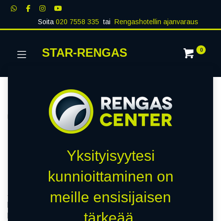
Soita
020 7558 335
tai
Rengashotellin ajanvaraus
STAR-RENGAS
0
KESÄRENKAAT
Näytä kaikki
PREMIUM
QUALITY
BUDGET
Kauppa
328 kohteita löydetty.
Yksityisyytesi
Budget-kesärenkaat
kunnioittaminen on
meille ensisijaisen
Jos käytät autoa lähinnä lyhyisiin työmatkoihin,
harrastusmenoihin tai kauppareissuille, eikä ajokilometrejä
tärkeää.
kerry vuosittain turhan paljon ja ajo-olosuhteetkin ovat