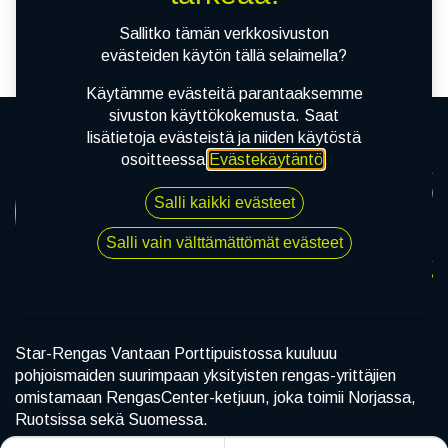
Sallitko tämän verkkosivuston
Tuotetta ei ole määritetty kategoriassa "
Paineanturit
.
evästeiden käytön tällä selaimella?
Käytämme evästeitä parantaaksemme
sivuston käyttökokemusta. Saat
lisätietoja evästeistä ja niiden käytöstä
osoitteessa
Evästekäytäntö
.
Salli kaikki evästeet
Salli vain välttämättömät evästeet
Star-Rengas Oy | Porttipuisto
Star-Rengas Vantaan Porttipuistossa kuuluuu
pohjoismaiden suurimpaan yksityisten rengas-yrittäjien
omistamaan RengasCenter-ketjuun, joka toimii Norjassa,
Ruotsissa sekä Suomessa.