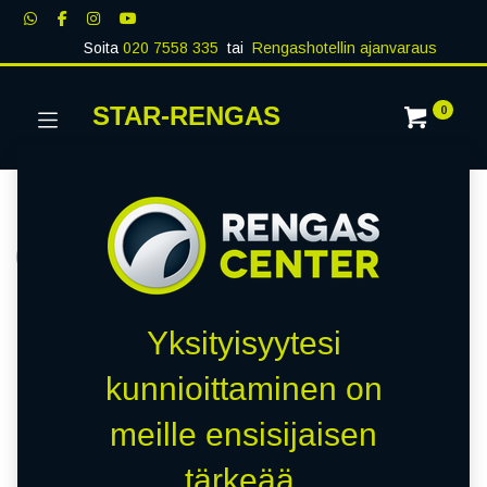
Soita
020 7558 335
tai
Rengashotellin ajanvaraus
STAR-RENGAS
0
Tarvikkeet
Näytä kaikki
Paineanturit
Kauppa
0 kohteita löydetty.
Yksityisyytesi
kunnioittaminen on
Emme löytäneet yhtään
meille ensisijaisen
tuotetta!
tärkeää.