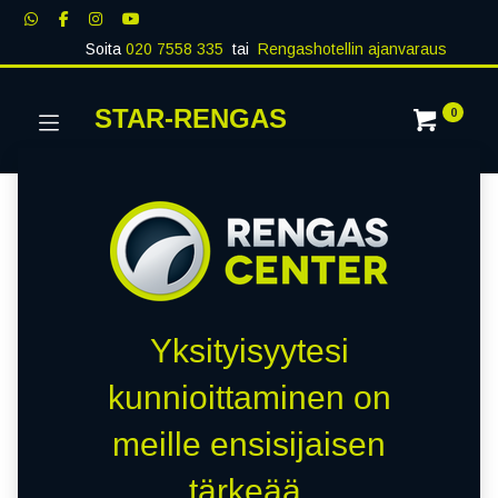
Soita
020 7558 335
tai
Rengashotellin ajanvaraus
STAR-RENGAS
0
Yksityisyytesi
kunnioittaminen on
meille ensisijaisen
tärkeää.