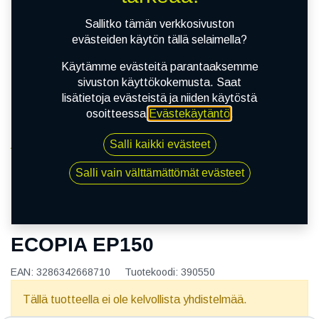
Sallitko tämän verkkosivuston
evästeiden käytön tällä selaimella?
Käytämme evästeitä parantaaksemme
sivuston käyttökokemusta. Saat
lisätietoja evästeistä ja niiden käytöstä
osoitteessa
Evästekäytäntö
.
Salli kaikki evästeet
Kauppa
165/65R14 79S BRIDGESTONE ECOPIA EP150
Salli vain välttämättömät evästeet
165/65R14 79S BRIDGESTONE
ECOPIA EP150
EAN:
3286342668710
Tuotekoodi:
390550
Tällä tuotteella ei ole kelvollista yhdistelmää.