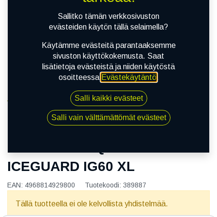
Sallitko tämän verkkosivuston
evästeiden käytön tällä selaimella?
Käytämme evästeitä parantaaksemme
sivuston käyttökokemusta. Saat
lisätietoja evästeistä ja niiden käytöstä
osoitteessa
Evästekäytäntö
.
Salli kaikki evästeet
Kauppa
165/60R15 77Q YOKOHAMA ICEGUARD IG60 XL
Salli vain välttämättömät evästeet
165/60R15 77Q YOKOHAMA
ICEGUARD IG60 XL
EAN:
4968814929800
Tuotekoodi:
389887
Tällä tuotteella ei ole kelvollista yhdistelmää.