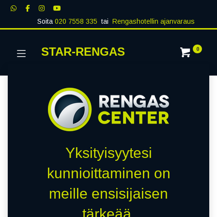
Soita
020 7558 335
tai
Rengashotellin ajanvaraus
STAR-RENGAS
0
Yksityisyytesi
kunnioittaminen on
meille ensisijaisen
tärkeää.