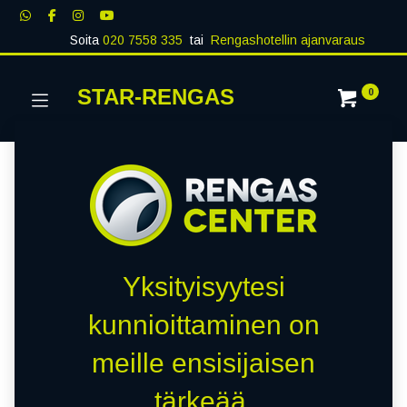
Soita
020 7558 335
tai
Rengashotellin ajanvaraus
STAR-RENGAS
0
Yksityisyytesi
kunnioittaminen on
meille ensisijaisen
tärkeää.