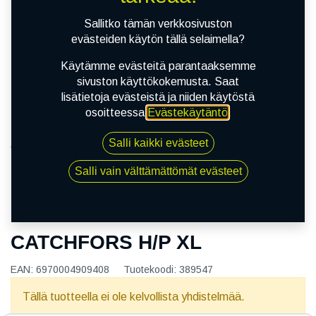
Sallitko tämän verkkosivuston
evästeiden käytön tällä selaimella?
Käytämme evästeitä parantaaksemme
sivuston käyttökokemusta. Saat
lisätietoja evästeistä ja niiden käytöstä
osoitteessa
Evästekäytäntö
.
Salli kaikki evästeet
Kauppa
165/65R13 77T WINDFORCE CATCHFORS H/P XL
Salli vain välttämättömät evästeet
165/65R13 77T WINDFORCE
CATCHFORS H/P XL
EAN:
6970004909408
Tuotekoodi:
389547
Tällä tuotteella ei ole kelvollista yhdistelmää.