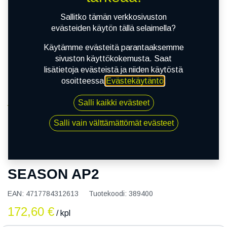
Sallitko tämän verkkosivuston
evästeiden käytön tällä selaimella?
Käytämme evästeitä parantaaksemme
sivuston käyttökokemusta. Saat
lisätietoja evästeistä ja niiden käytöstä
osoitteessa
Evästekäytäntö
.
Salli kaikki evästeet
Kauppa
135/80R15 73T MAXXIS ALL SEASON AP2
Salli vain välttämättömät evästeet
135/80R15 73T MAXXIS ALL
SEASON AP2
EAN:
4717784312613
Tuotekoodi:
389400
172,60
€
/ kpl