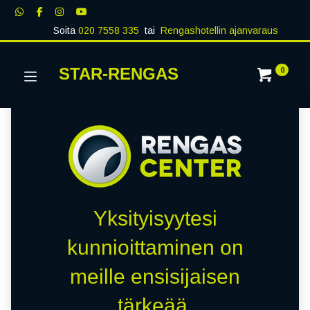
Soita
020 7558 335
tai
Rengashotellin ajanvaraus
STAR-RENGAS
0
Yksityisyytesi
kunnioittaminen on
meille ensisijaisen
tärkeää.