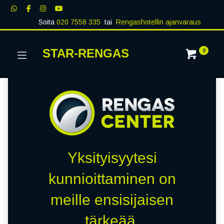
Soita
020 7558 335
tai
Rengashotellin ajanvaraus
STAR-RENGAS
0
Yksityisyytesi
kunnioittaminen on
meille ensisijaisen
tärkeää.