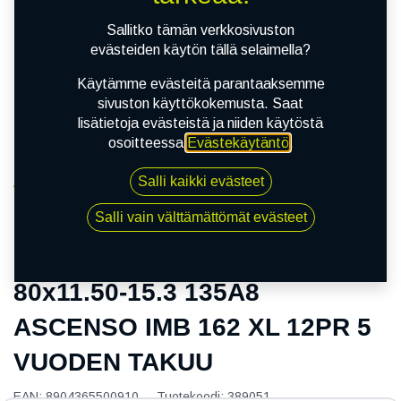
Sallitko tämän verkkosivuston
evästeiden käytön tällä selaimella?
Käytämme evästeitä parantaaksemme
sivuston käyttökokemusta. Saat
lisätietoja evästeistä ja niiden käytöstä
osoitteessa
Evästekäytäntö
.
Salli kaikki evästeet
Kauppa
80x11.50-15.3 135A8 ASCENSO IMB 162 XL 12PR 5
Salli vain välttämättömät evästeet
VUODEN TAKUU
80x11.50-15.3 135A8
ASCENSO IMB 162 XL 12PR 5
VUODEN TAKUU
EAN:
8904365500910
Tuotekoodi:
389051